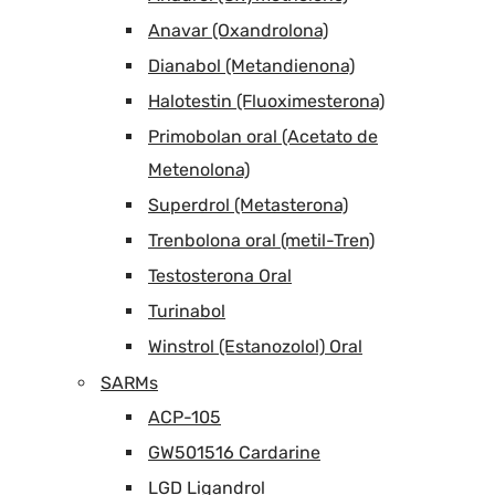
Anavar (Oxandrolona)
Dianabol (Metandienona)
Halotestin (Fluoximesterona)
Primobolan oral (Acetato de
Metenolona)
Superdrol (Metasterona)
Trenbolona oral (metil-Tren)
Testosterona Oral
Turinabol
Winstrol (Estanozolol) Oral
SARMs
ACP-105
GW501516 Cardarine
LGD Ligandrol