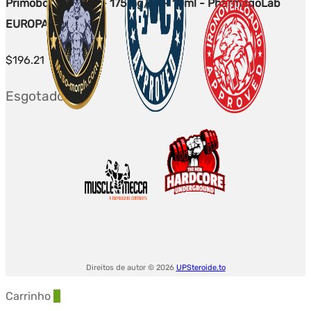
Primobolan Depot - 175mg/ml - 10ml - PharmaqoLab
EUROPA
$
196.21
Esgotado
Direitos de autor © 2026
UPSteroide.to
Carrinho
0