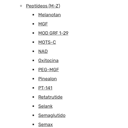
Peptídeos (M-Z)
Melanotan
MGF
MOD GRF 1-29
MOTS-C
NAD
Oxitocina
PEG-MGF
Pinealon
PT-141
Retatrutide
Selank
Semaglutido
Semax