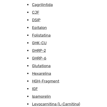
Cagrilintida
CJF
DSIP
Epitalon
Folistatina
GHK-CU
GHRP-2
GHRP-6
Glutationa
Hexarelina
HGH-Fragment
IGF
Ipamorelin
Levocarnitina (L-Carnitina)