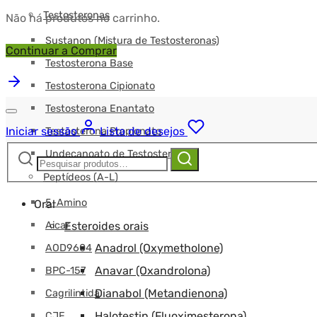
Testosteronas
Não há produtos no carrinho.
Sustanon (Mistura de Testosteronas)
Continuar a Comprar
Testosterona Base
Testosterona Cipionato
Testosterona Enantato
Iniciar sessão
Lista de desejos
Testosterona Propionato
Pesquisar
Undecanoato de Testosterona
Pesquisa
por:
Peptídeos (A-L)
5-Amino
Oral
Aicar
Esteroides orais
Anadrol (Oxymetholone)
AOD9604
Anavar (Oxandrolona)
BPC-157
Dianabol (Metandienona)
Cagrilintida
Halotestin (Fluoximesterona)
CJF