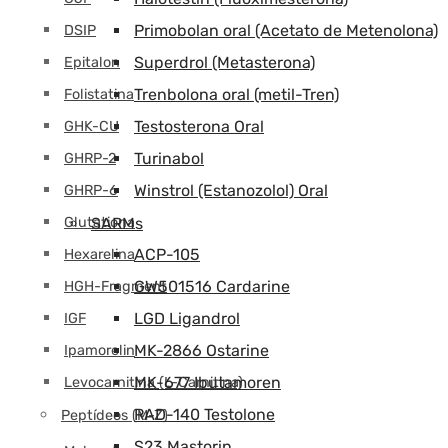
Primobolan oral (Acetato de Metenolona)
DSIP
Superdrol (Metasterona)
Epitalon
Trenbolona oral (metil-Tren)
Folistatina
Testosterona Oral
GHK-CU
Turinabol
GHRP-2
Winstrol (Estanozolol) Oral
GHRP-6
Glutationa
SARMs
ACP-105
Hexarelina
GW501516 Cardarine
HGH-Fragment
LGD Ligandrol
IGF
MK-2866 Ostarine
Ipamorelin
MK-677 Ibutamoren
Levocarnitina (L-Carnitina)
RAD-140 Testolone
Peptídeos (M-Z)
S23 Mastorin