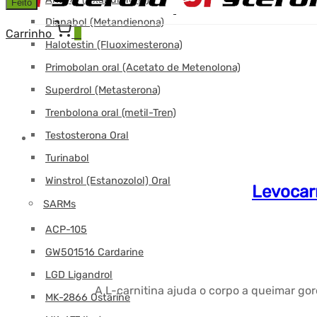
Feito
Dianabol (Metandienona)
Carrinho
0
Halotestin (Fluoximesterona)
Primobolan oral (Acetato de Metenolona)
Superdrol (Metasterona)
Trenbolona oral (metil-Tren)
Testosterona Oral
Turinabol
Winstrol (Estanozolol) Oral
Levocarn
SARMs
ACP-105
GW501516 Cardarine
LGD Ligandrol
A L-carnitina ajuda o corpo a queimar go
MK-2866 Ostarine