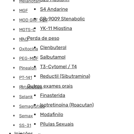
Melanotan
S4 Andarine
MGF
SR-9009 Stenabolic
MOD GRF 1-29
YK-11 Miostina
MOTS-C
Perda de peso
NAD
Clenbuterol
Oxitocina
Salbutamol
PEG-MGF
T3-Cytomel / T4
Pinealon
Reductil (Sibutramina)
PT-141
Outros exames orais
Retatrutide
Finasterida
Selank
Isotretinoína (Roacutan)
Semaglutido
Modafinilo
Semax
Pílulas Sexuais
SS-31
Injeções