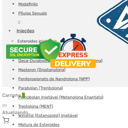
Modafinilo
Pílulas Sexuais
Injeções
Esteroides injetáveis
Boldenona (Equipose)
Deca-Durabolin (Decanoato de Nandrolona)
Masteron (Drostanolona)
Fenilpropionato de Nandrolona (NPP)
Parabolan (Trenbolona)
Carrinho
0
Primobolan Injetável (Metenolona Enantato)
Trestolona (MENT)
Atualizando…
Winstrol (Estanozolol) injetável
Mistura de Esteroides