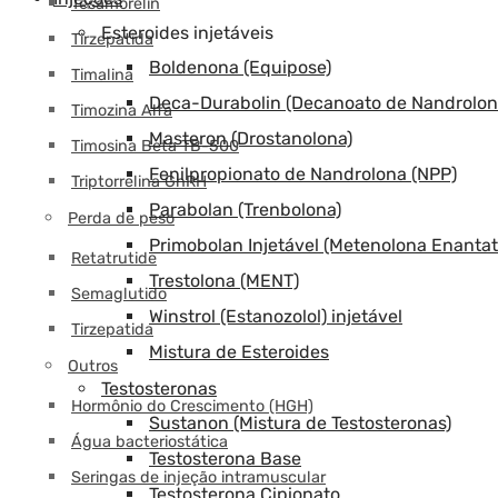
Tesamorelin
Esteroides injetáveis
Tirzepatida
Boldenona (Equipose)
Timalina
Deca-Durabolin (Decanoato de Nandrolon
Timozina Alfa
Masteron (Drostanolona)
Timosina Beta TB-500
Fenilpropionato de Nandrolona (NPP)
Triptorrelina GnRH
Parabolan (Trenbolona)
Perda de peso
Primobolan Injetável (Metenolona Enantat
Retatrutide
Trestolona (MENT)
Semaglutido
Winstrol (Estanozolol) injetável
Tirzepatida
Mistura de Esteroides
Outros
Testosteronas
Hormônio do Crescimento (HGH)
Sustanon (Mistura de Testosteronas)
Água bacteriostática
Testosterona Base
Seringas de injeção intramuscular
Testosterona Cipionato