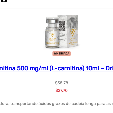
WH DRIADA
itina 500 mg/ml (L-carnitina) 10ml – Dr
$
35.78
Preço
Preço
$
27.70
original
atual:
rdura, transportando ácidos graxos de cadeia longa para as 
era:
$27.70.
$35.78.