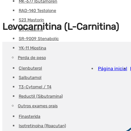
MK-677 Ibutamoren
RAD-140 Testolone
S23 Mastorin
Levocarnitina (L-Carnitina)
S4 Andarine
SR-9009 Stenabolic
YK-11 Miostina
Perda de peso
Clenbuterol
Página inicial
Salbutamol
T3-Cytomel / T4
Reductil (Sibutramina)
Outros exames orais
Finasterida
Isotretinoína (Roacutan)