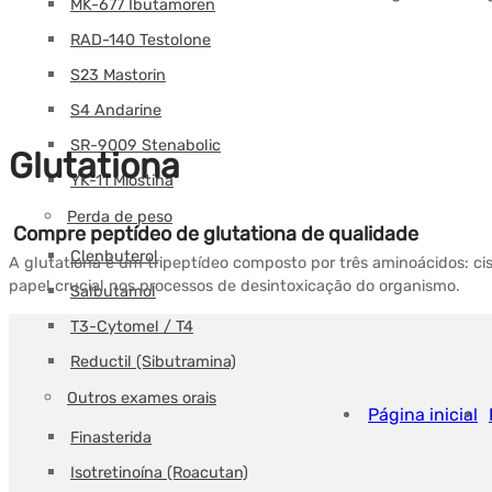
MK-677 Ibutamoren
RAD-140 Testolone
S23 Mastorin
S4 Andarine
SR-9009 Stenabolic
Glutationa
YK-11 Miostina
Perda de peso
Compre peptídeo de glutationa de qualidade
Clenbuterol
A glutationa é um tripeptídeo composto por três aminoácidos: cist
papel crucial nos processos de desintoxicação do organismo.
Salbutamol
T3-Cytomel / T4
Reductil (Sibutramina)
Outros exames orais
Página inicial
Finasterida
Isotretinoína (Roacutan)