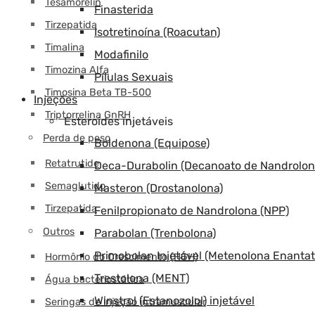
Tesamorelin
Finasterida
Tirzepatida
Isotretinoína (Roacutan)
Timalina
Modafinilo
Timozina Alfa
Pílulas Sexuais
Timosina Beta TB-500
Injeções
Triptorrelina GnRH
Esteroides injetáveis
Perda de peso
Boldenona (Equipose)
Retatrutide
Deca-Durabolin (Decanoato de Nandrolon
Semaglutido
Masteron (Drostanolona)
Tirzepatida
Fenilpropionato de Nandrolona (NPP)
Outros
Parabolan (Trenbolona)
Primobolan Injetável (Metenolona Enantat
Hormônio do Crescimento (HGH)
Trestolona (MENT)
Água bacteriostática
Winstrol (Estanozolol) injetável
Seringas de injeção intramuscular