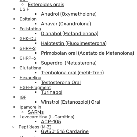
Esteroides orais
DSIP
Anadrol (Oxymetholone)
Epitalon
Anavar (Oxandrolona)
Folistatina
Dianabol (Metandienona)
GHK-CU
Halotestin (Fluoximesterona)
GHRP-2
Primobolan oral (Acetato de Metenolona)
GHRP-6
Superdrol (Metasterona)
Glutationa
Trenbolona oral (metil-Tren)
Hexarelina
Testosterona Oral
HGH-Fragment
Turinabol
IGF
Winstrol (Estanozolol) Oral
Ipamorelin
SARMs
Levocarnitina (L-Carnitina)
ACP-105
Peptídeos (M-Z)
GW501516 Cardarine