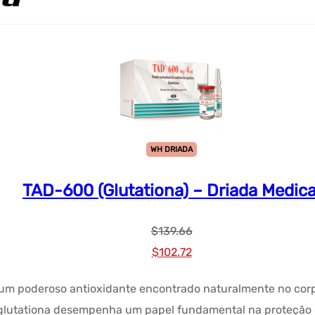
WH DRIADA
TAD-600 (Glutationa) – Driada Medica
$
139.66
Preço
Preço
$
102.72
original
atual:
um poderoso antioxidante encontrado naturalmente no corp
era:
$102.72.
A glutationa desempenha um papel fundamental na proteção d
$139.66.