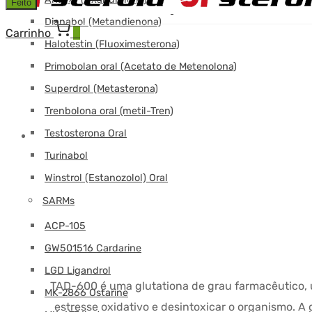
Feito
Dianabol (Metandienona)
Carrinho
0
Halotestin (Fluoximesterona)
Primobolan oral (Acetato de Metenolona)
Superdrol (Metasterona)
Trenbolona oral (metil-Tren)
Testosterona Oral
Turinabol
Winstrol (Estanozolol) Oral
SARMs
ACP-105
GW501516 Cardarine
LGD Ligandrol
TAD-600 é uma glutationa de grau farmacêutico, 
MK-2866 Ostarine
estresse oxidativo e desintoxicar o organismo. 