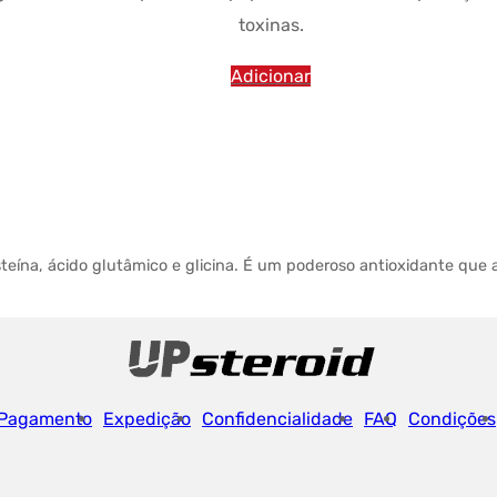
toxinas.
Adicionar
eína, ácido glutâmico e glicina.
É um poderoso antioxidante que a
Pagamento
Expedição
Confidencialidade
FAQ
Condições