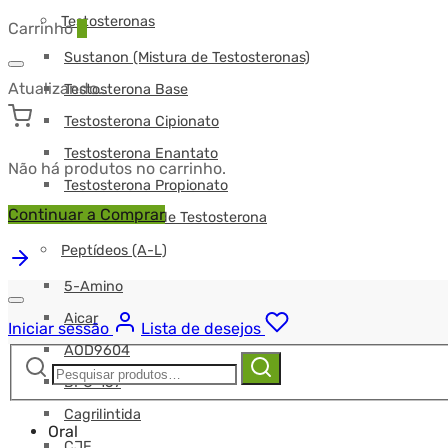
Testosteronas
Carrinho
0
Sustanon (Mistura de Testosteronas)
Atualizando…
Testosterona Base
Testosterona Cipionato
Testosterona Enantato
Não há produtos no carrinho.
Testosterona Propionato
Continuar a Comprar
Undecanoato de Testosterona
Peptídeos (A-L)
5-Amino
Aicar
Iniciar sessão
Lista de desejos
AOD9604
Pesquisar
Pesquisa
BPC-157
por:
Cagrilintida
Oral
CJF