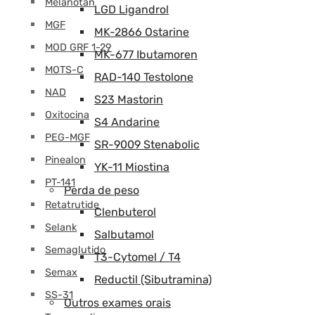
Melanotan
LGD Ligandrol
MGF
MK-2866 Ostarine
MOD GRF 1-29
MK-677 Ibutamoren
MOTS-C
RAD-140 Testolone
NAD
S23 Mastorin
Oxitocina
S4 Andarine
PEG-MGF
SR-9009 Stenabolic
Pinealon
YK-11 Miostina
PT-141
Perda de peso
Retatrutide
Clenbuterol
Selank
Salbutamol
Semaglutido
T3-Cytomel / T4
Semax
Reductil (Sibutramina)
SS-31
Outros exames orais