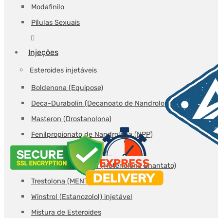
Modafinilo
Pílulas Sexuais
Injeções
Esteroides injetáveis
Boldenona (Equipose)
Deca-Durabolin (Decanoato de Nandrolona)
Masteron (Drostanolona)
Fenilpropionato de Nandrolona (NPP)
Parabolan (Trenbolona)
Primobolan Injetável (Metenolona Enantato)
Trestolona (MENT)
Winstrol (Estanozolol) injetável
Mistura de Esteroides