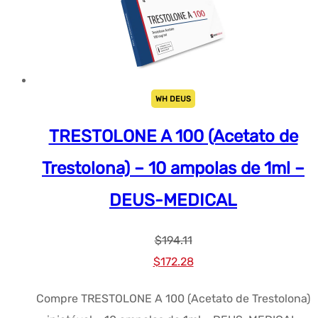
WH DEUS
TRESTOLONE A 100 (Acetato de
Trestolona) – 10 ampolas de 1ml –
DEUS-MEDICAL
$
194.11
Preço
Preço
$
172.28
original
atual:
Compre TRESTOLONE A 100 (Acetato de Trestolona)
era:
$172.28.