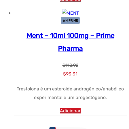
WH PRIME
Ment – 10ml 100mg – Prime
Pharma
$
110.92
Preço
Preço
$
93.31
original
atual:
Trestolona é um esteroide androgênico/anabólico
era:
$93.31.
experimental e um progestógeno.
$110.92.
Adicionar