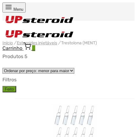
Menu
Início
/
Esteroides injetáveis
/
Trestolona (MENT)
Carrinho
0
Produtos 5
Filtros
Feito