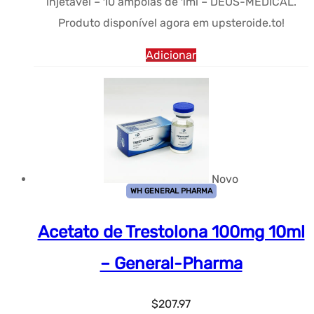
injetável – 10 ampolas de 1ml – DEUS-MEDICAL.
$194.11.
Produto disponível agora em upsteroide.to!
Adicionar
Novo
WH GENERAL PHARMA
Acetato de Trestolona 100mg 10ml
– General-Pharma
$
207.97