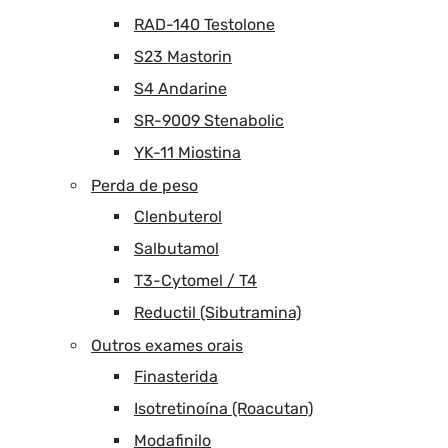
RAD-140 Testolone
S23 Mastorin
S4 Andarine
SR-9009 Stenabolic
YK-11 Miostina
Perda de peso
Clenbuterol
Salbutamol
T3-Cytomel / T4
Reductil (Sibutramina)
Outros exames orais
Finasterida
Isotretinoína (Roacutan)
Modafinilo