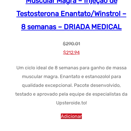
Muscular Magra – Injeção de
Testosterona Enantato/Winstrol –
8 semanas – DRIADA MEDICAL
$
290.01
Preço
Preço
$
212.94
original
atual:
Um ciclo ideal de 8 semanas para ganho de massa
era:
$212.94.
muscular magra. Enantato e estanozolol para
$290.01.
qualidade excepcional. Pacote desenvolvido,
testado e aprovado pela equipe de especialistas da
Upsteroide.to!
Adicionar