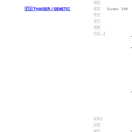
🇩🇪
🇪🇺 THAIGER / GENETIC
🇪🇸
Europa
25€
🇵🇹
🇮🇹
🇬🇷
🇨🇿 ...)
🇪🇺 (
🇨🇿
🇦🇹