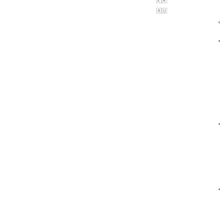
🇰🇷
🇦🇺