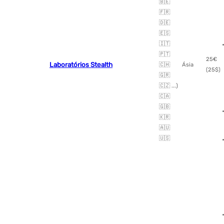
🇧🇪
🇫🇷
🇩🇪
🇪🇸
🇮🇹
🇵🇹
25€
Laboratórios Stealth
🇨🇭
Ásia
(25$)
🇬🇷
🇨🇿 ...)
🇨🇦
🇬🇧
🇰🇷
🇦🇺
🇺🇸