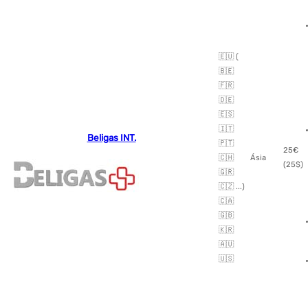
🇪🇺 (
🇧🇪
🇫🇷
🇩🇪
🇪🇸
🇮🇹
Beligas INT.
🇵🇹
25€
🇨🇭
Ásia
(25$)
🇬🇷
🇨🇿 ...)
🇨🇦
🇬🇧
🇰🇷
🇦🇺
🇺🇸