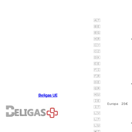
🇦🇹
🇧🇪
🇧🇬
🇭🇷
🇨🇾
🇨🇿
🇩🇰
🇪🇪
🇫🇮
🇫🇷
🇩🇪
🇬🇷
Beligas UE
🇭🇺
🇮🇪
Europa
25€
🇮🇹
🇱🇻
🇱🇹
🇱🇺
🇲🇹