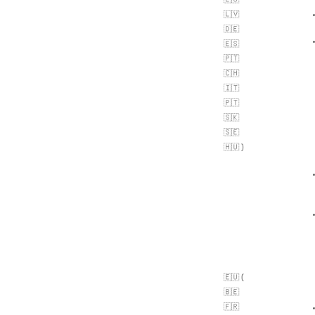
🇱🇻
🇩🇪
🇪🇸
🇵🇹
🇨🇭
🇮🇹
🇵🇹
🇸🇰
🇸🇪
🇭🇺 )
🇪🇺 (
🇧🇪
🇫🇷