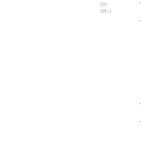
🇨🇭
🇬🇷...)