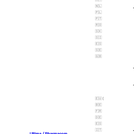
🇳🇱
🇵🇱
🇵🇹
🇷🇴
🇸🇰
🇸🇮
🇪🇸
🇸🇪
🇬🇧
🇪🇺 (
🇧🇪
🇫🇷
🇩🇪
🇪🇸
🇮🇹
Ultima / Pharmacom