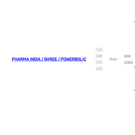
🇨🇦
🇬🇧
25€
PHARMA INDIA / SHREE / POWERBOLIC
Ásia
🇰🇷
(25$)
🇦🇺