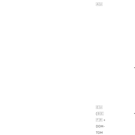
🇦🇺
🇪🇺
(🇧🇪
🇫🇷 +
DOM-
TOM