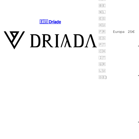
🇧🇪
🇳🇱
🇪🇸
🇪🇺 Dríade
🇭🇺
🇫🇷
Europa
25€
🇪🇸
🇵🇹
🇨🇭
🇮🇹
🇬🇷
🇱🇺
🇩🇪)