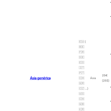
🇪🇺 (
🇧🇪
🇫🇷
🇩🇪
🇪🇸
🇮🇹
🇵🇹
25€
Ásia genérica
🇨🇭
Ásia
(25$)
🇬🇷
🇨🇿 ...)
🇺🇸
🇨🇦
🇬🇧
🇰🇷