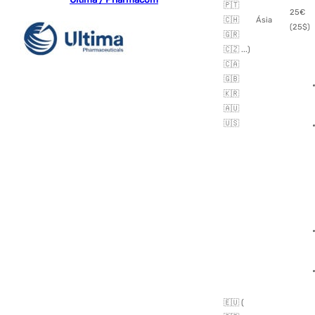
🇵🇹
25€
🇨🇭
Ásia
(25$)
🇬🇷
🇨🇿 ...)
🇨🇦
🇬🇧
🇰🇷
🇦🇺
🇺🇸
🇪🇺 (