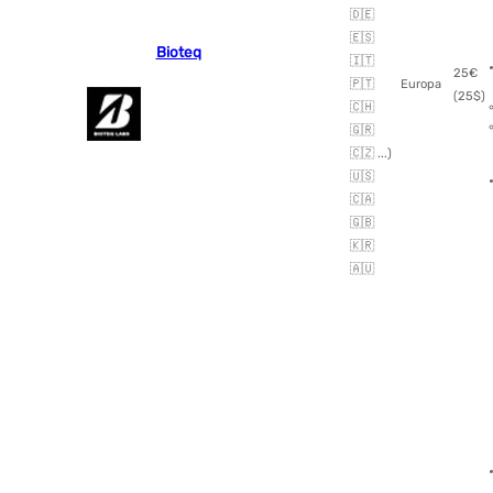
🇩🇪
🇪🇸
Bioteq
🇮🇹
25€
🇵🇹
Europa
(25$)
🇨🇭
🇬🇷
🇨🇿 ...)
🇺🇸
🇨🇦
🇬🇧
🇰🇷
🇦🇺