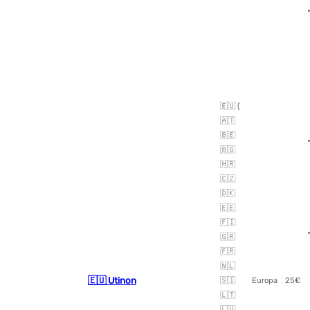
🇪🇺 (
🇦🇹
🇧🇪
🇧🇬
🇭🇷
🇨🇿
🇩🇰
🇪🇪
🇫🇮
🇬🇷
🇫🇷
🇳🇱
🇪🇺 Utinon
🇸🇮
Europa
25€
🇱🇹
🇱🇺