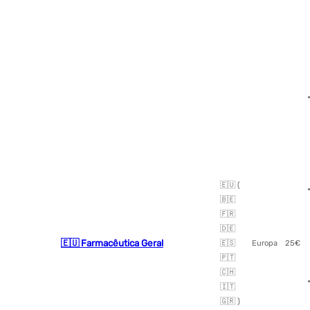
🇪🇺 (
🇧🇪
🇫🇷
🇩🇪
🇪🇺 Farmacêutica Geral
🇪🇸
Europa
25€
🇵🇹
🇨🇭
🇮🇹
🇬🇷 )