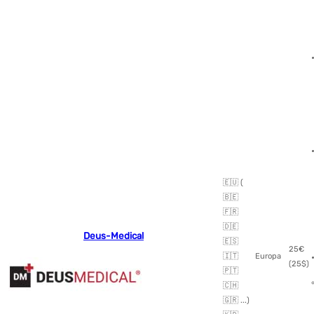
🇪🇺 (
🇧🇪
🇫🇷
🇩🇪
Deus-Medical
🇪🇸
25€
🇮🇹
Europa
(25$)
🇵🇹
🇨🇭
🇬🇷 ...)