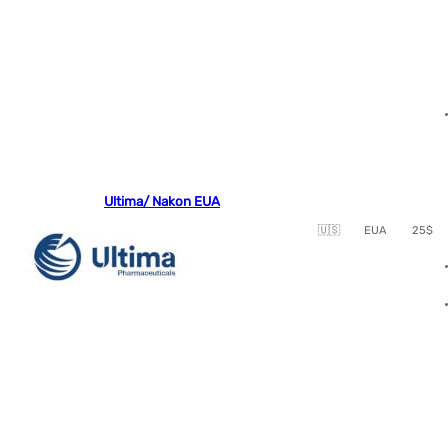
Ultima/ Nakon EUA
🇺🇸
EUA
25$