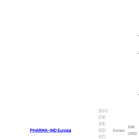
🇪🇺 (
🇫🇷
🇩🇪
25€
PHARMA-IND Europa
🇪🇸
Europa
(25$)
🇵🇹