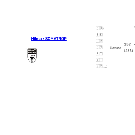
🇪🇺 (
🇧🇪
Hilma / SOMATROP
🇫🇷
25€
🇪🇸
Europa
(25$)
🇵🇹
🇮🇹
🇬🇷 ...)