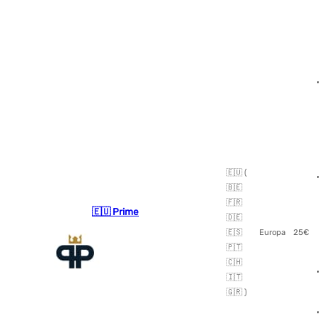
🇪🇺 (
🇧🇪
🇫🇷
🇪🇺 Prime
🇩🇪
🇪🇸
Europa
25€
🇵🇹
🇨🇭
🇮🇹
🇬🇷 )