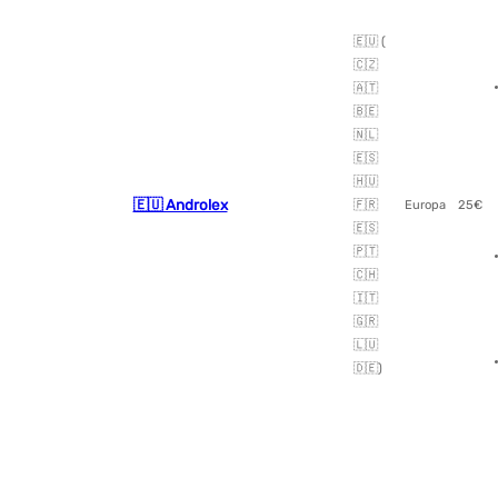
🇪🇺 (
🇨🇿
🇦🇹
🇧🇪
🇳🇱
🇪🇸
🇭🇺
🇪🇺 Androlex
🇫🇷
Europa
25€
🇪🇸
🇵🇹
🇨🇭
🇮🇹
🇬🇷
🇱🇺
🇩🇪)