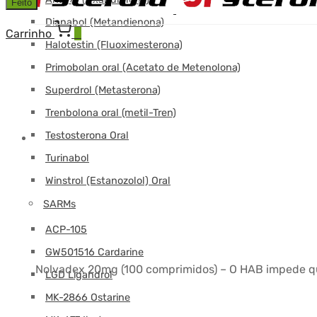
Feito
Dianabol (Metandienona)
Carrinho
0
Halotestin (Fluoximesterona)
Primobolan oral (Acetato de Metenolona)
Superdrol (Metasterona)
Trenbolona oral (metil-Tren)
Testosterona Oral
Turinabol
Winstrol (Estanozolol) Oral
SARMs
ACP-105
GW501516 Cardarine
Nolvadex 20mg (100 comprimidos) – O HAB impede que 
LGD Ligandrol
MK-2866 Ostarine