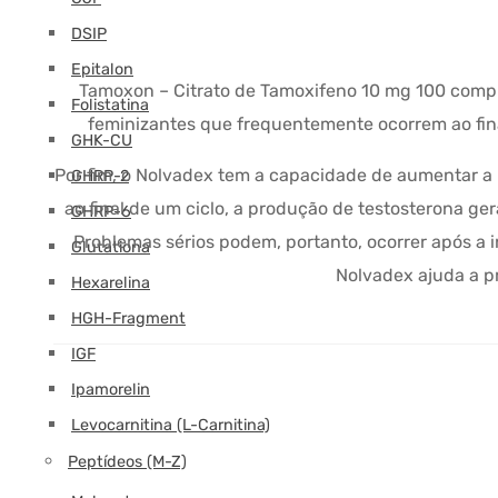
DSIP
Epitalon
Tamoxon – Citrato de Tamoxifeno 10 mg 100 comprim
Folistatina
feminizantes que frequentemente ocorrem ao fina
GHK-CU
Por fim, o Nolvadex tem a capacidade de aumentar a p
GHRP-2
ao final de um ciclo, a produção de testosterona ger
GHRP-6
Problemas sérios podem, portanto, ocorrer após a i
Glutationa
Nolvadex ajuda a pr
Hexarelina
HGH-Fragment
IGF
Ipamorelin
Levocarnitina (L-Carnitina)
Peptídeos (M-Z)