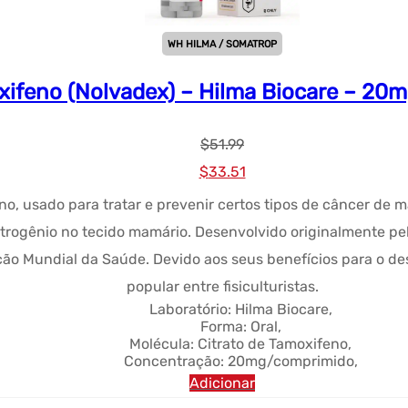
WH HILMA / SOMATROP
xifeno (Nolvadex) – Hilma Biocare – 20
$
51.99
Preço
Preço
$
33.51
original
atual:
o, usado para tratar e prevenir certos tipos de câncer de 
era:
$33.51.
strogênio no tecido mamário. Desenvolvido originalmente pe
$51.99.
ção Mundial da Saúde. Devido aos seus benefícios para o 
popular entre fisiculturistas.
Laboratório: Hilma Biocare,
Forma: Oral,
Molécula: Citrato de Tamoxifeno,
Concentração: 20mg/comprimido,
Adicionar