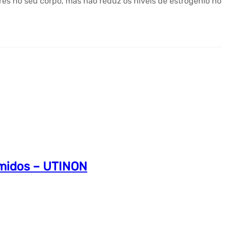
s no seu corpo, mas não reduz os níveis de estrogênio no
imidos – UTINON