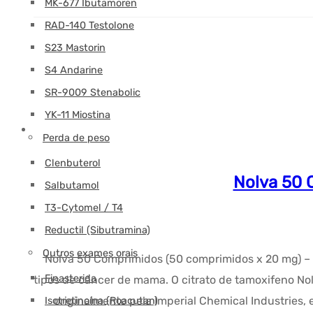
MK-677 Ibutamoren
RAD-140 Testolone
S23 Mastorin
S4 Andarine
SR-9009 Stenabolic
YK-11 Miostina
Perda de peso
Clenbuterol
Nolva 50 
Salbutamol
T3-Cytomel / T4
Reductil (Sibutramina)
Outros exames orais
Nolva 50 Comprimidos (50 comprimidos x 20 mg) – S
Finasterida
tipos de câncer de mama. O citrato de tamoxifeno No
originalmente pela Imperial Chemical Industries
Isotretinoína (Roacutan)