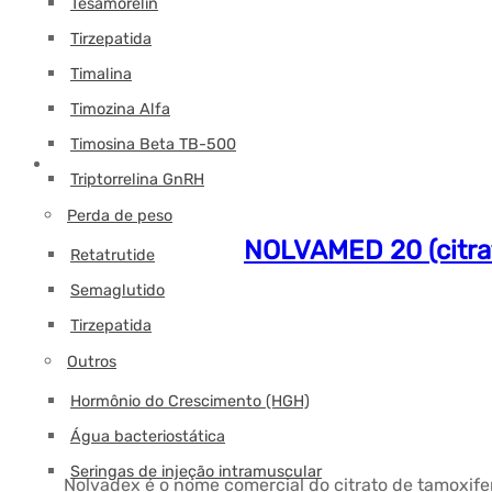
Tesamorelin
Tirzepatida
Timalina
Timozina Alfa
Timosina Beta TB-500
Triptorrelina GnRH
Perda de peso
NOLVAMED 20 (citra
Retatrutide
Semaglutido
Tirzepatida
Outros
Hormônio do Crescimento (HGH)
Água bacteriostática
Seringas de injeção intramuscular
Nolvadex é o nome comercial do citrato de tamoxifen