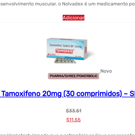
esenvolvimento muscular, o Nolvadex é um medicamento popul
Adicionar
Novo
PHARMA/SHREE/POWERBOLIC
Tamoxifeno 20mg (30 comprimidos) – S
$
33.51
Preço
Preço
$
11.55
original
atual: