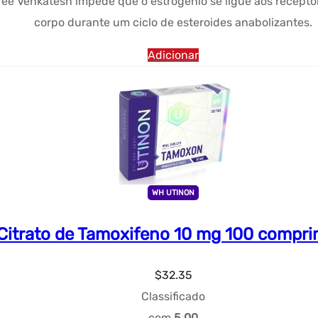
 Venkatesh impede que o estrogênio se ligue aos receptore
era:
$11.55.
corpo durante um ciclo de esteroides anabolizantes.
$33.51.
Adicionar
WH UTINON
Citrato de Tamoxifeno 10 mg 100 compr
$
32.35
Classificado
com
5.00