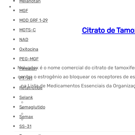
Melanotan
MGF
MOD GRF 1-29
Citrato de Tamo
MOTS-C
NAD
Oxitocina
PEG-MGF
Nolvadex é o nome comercial do citrato de tamoxifen
Pinealon
contra o estrogênio ao bloquear os receptores de e
PT-141
na Lista de Medicamentos Essenciais da Organiza
Retatrutide
Selank
Semaglutido
Semax
SS-31