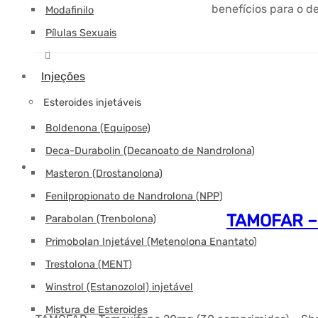
benefícios para o d
Modafinilo
Pílulas Sexuais
Injeções
Esteroides injetáveis
Boldenona (Equipose)
Deca-Durabolin (Decanoato de Nandrolona)
Masteron (Drostanolona)
Fenilpropionato de Nandrolona (NPP)
TAMOFAR – 
Parabolan (Trenbolona)
Primobolan Injetável (Metenolona Enantato)
Trestolona (MENT)
Winstrol (Estanozolol) injetável
Mistura de Esteroides