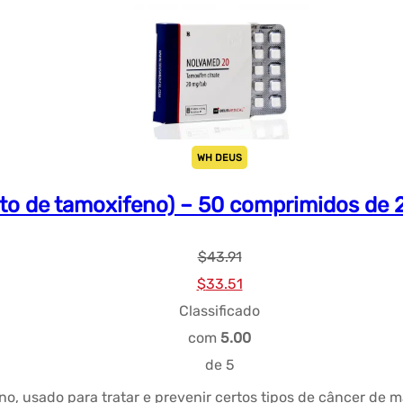
WH DEUS
to de tamoxifeno) – 50 comprimidos d
$
43.91
Preço
Preço
$
33.51
original
atual:
Classificado
era:
$33.51.
com
5.00
$43.91.
de 5
o, usado para tratar e prevenir certos tipos de câncer de 