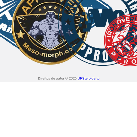
Direitos de autor © 2026
UPSteroide.to