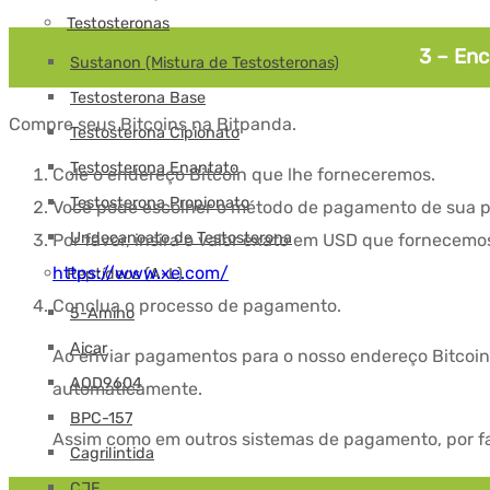
Testosteronas
3 – En
Sustanon (Mistura de Testosteronas)
Testosterona Base
Compre seus Bitcoins na Bitpanda.
Testosterona Cipionato
Testosterona Enantato
Cole o endereço Bitcoin que lhe forneceremos.
Testosterona Propionato
Você pode escolher o método de pagamento de sua p
Undecanoato de Testosterona
Por favor, insira o valor exato em USD que fornecemos
https://www.xe.com/
Peptídeos (A-L)
Conclua o processo de pagamento.
5-Amino
Aicar
Ao enviar pagamentos para o nosso endereço Bitcoin
AOD9604
automaticamente.
BPC-157
Assim como em outros sistemas de pagamento, por f
Cagrilintida
CJF