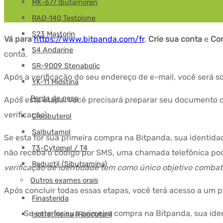
MK-677 Ibutamoren
RAD-140 Testolone
S23 Mastorin
Vá para
https://www.bitpanda.com/fr
,
Crie sua conta
e
Con
S4 Andarine
conta.
SR-9009 Stenabolic
Após a verificação do seu endereço de e-mail, você será 
YK-11 Miostina
Perda de peso
Após esta etapa, você precisará preparar seu documento de
verificação).
Clenbuterol
Salbutamol
Se esta for sua primeira compra na Bitpanda, sua identida
T3-Cytomel / T4
não receba o código por SMS, uma chamada telefônica poder
Reductil (Sibutramina)
verificação de identidade tem como único objetivo combat
Outros exames orais
Após concluir todas essas etapas, você terá acesso a um p
Finasterida
Se esta for sua primeira compra na Bitpanda, sua ide
Isotretinoína (Roacutan)