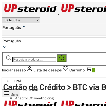
Português
Português
Pesquisar
Pesquisa
por:
Iniciar sessão
Lista de desejos
Carrinho
0
Oral
Cartão de Crédito > BTC via 
Esteroides orais
Menu
Anadrol (Oxymetholone)
Anavar (Oxandrolona)