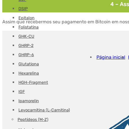
4 – Ass
DSIP
Epitalon
Assim que recebermos seu pagamento em Bitcoin em nosso e
Folistatina
GHK-CU
GHRP-2
GHRP-6
Página inicial
Glutationa
Hexarelina
HGH-Fragment
IGF
Ipamorelin
Levocarnitina (L-Carnitina)
Peptídeos (M-Z)