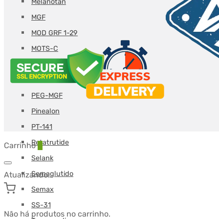
Melanotan
MGF
MOD GRF 1-29
MOTS-C
NAD
Oxitocina
PEG-MGF
Pinealon
PT-141
Retatrutide
Carrinho
0
Selank
Semaglutido
Atualizando…
Semax
SS-31
Não há produtos no carrinho.