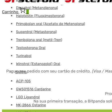
Dianabol (Metandienona)
Carrinho
0
Halotestin (Fluoximesterona)
Primobolan oral (Acetato de Metenolona)
Superdrol (Metasterona)
Trenbolona oral (metil-Tren)
Testosterona Oral
Turinabol
Winstrol (Estanozolol) Oral
Pague seu pedido com seu cartão de crédito.
(Visa / Ma
SARMs
ACP-105
GW501516 Cardarine
Pro
LGD Ligandrol
Na sua primeira transação, a Bitpanda so
MK-2866 Ostarine