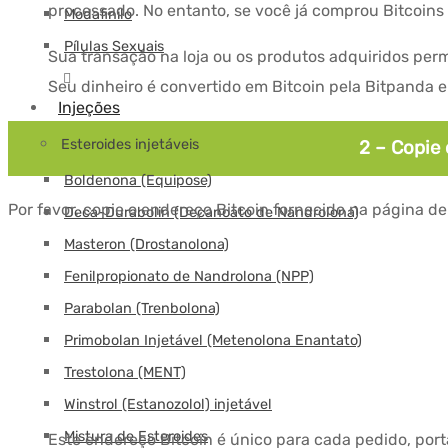
processado. No entanto, se você já comprou Bitcoin
Modafinilo
Pílulas Sexuais
Sua transação na loja ou os produtos adquiridos pe
Seu dinheiro é convertido em Bitcoin pela Bitpanda e
Injeções
Esteroides injetáveis
2 – Copie
Boldenona (Equipose)
Por favor, copie o endereço Bitcoin fornecido na página d
Deca-Durabolin (Decanoato de Nandrolona)
Masteron (Drostanolona)
Fenilpropionato de Nandrolona (NPP)
Parabolan (Trenbolona)
Primobolan Injetável (Metenolona Enantato)
Trestolona (MENT)
Winstrol (Estanozolol) injetável
Mistura de Esteroides
Este endereço Bitcoin é único para cada pedido, porta