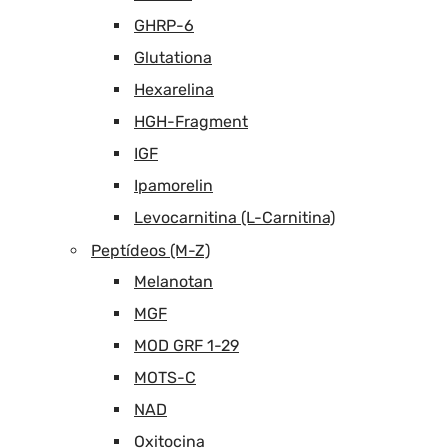
GHRP-6
Glutationa
Hexarelina
HGH-Fragment
IGF
Ipamorelin
Levocarnitina (L-Carnitina)
Peptídeos (M-Z)
Melanotan
MGF
MOD GRF 1-29
MOTS-C
NAD
Oxitocina