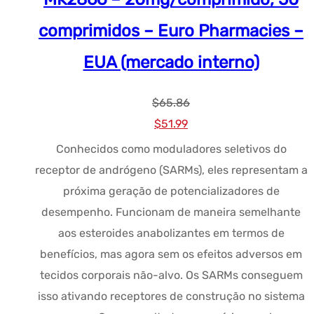
comprimidos – Euro Pharmacies –
EUA (mercado interno)
$
65.86
Preço
Preço
$
51.99
original
atual:
Conhecidos como moduladores seletivos do
era:
$51.99.
receptor de andrógeno (SARMs), eles representam a
$65.86.
próxima geração de potencializadores de
desempenho. Funcionam de maneira semelhante
aos esteroides anabolizantes em termos de
benefícios, mas agora sem os efeitos adversos em
tecidos corporais não-alvo. Os SARMs conseguem
isso ativando receptores de construção no sistema