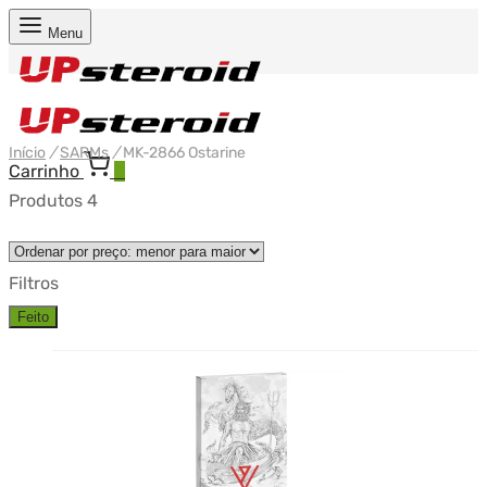
Menu
Início
/
SARMs
/
MK-2866 Ostarine
Carrinho
0
Produtos 4
Filtros
Feito