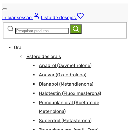
Iniciar sessão
Lista de desejos
Pesquisar
Pesquisa
por:
Oral
Esteroides orais
Anadrol (Oxymetholone)
Anavar (Oxandrolona)
Dianabol (Metandienona)
Halotestin (Fluoximesterona)
Primobolan oral (Acetato de
Metenolona)
Superdrol (Metasterona)
Trenbolona oral (metil-Tren)