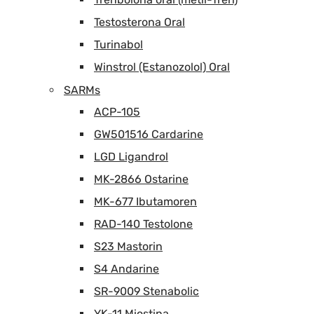
Testosterona Oral
Turinabol
Winstrol (Estanozolol) Oral
SARMs
ACP-105
GW501516 Cardarine
LGD Ligandrol
MK-2866 Ostarine
MK-677 Ibutamoren
RAD-140 Testolone
S23 Mastorin
S4 Andarine
SR-9009 Stenabolic
YK-11 Miostina