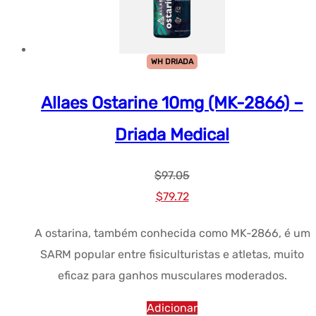
WH DRIADA
Allaes Ostarine 10mg (MK-2866) –
Driada Medical
$
97.05
Preço
Preço
$
79.72
original
atual:
A ostarina, também conhecida como MK-2866, é um
era:
$79.72.
SARM popular entre fisiculturistas e atletas, muito
$97.05.
eficaz para ganhos musculares moderados.
Adicionar