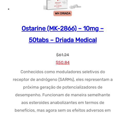
WH DRIADA
Ostarine (MK-2866) – 10mg –
50tabs – Driada Medical
$
61.24
Preço
Preço
$
50.84
original
atual:
Conhecidos como moduladores seletivos do
era:
$50.84.
receptor de andrógeno (SARMs), eles representam a
$61.24.
próxima geração de potencializadores de
desempenho. Funcionam de maneira semelhante
aos esteroides anabolizantes em termos de
benefícios, mas agora sem os efeitos adversos em