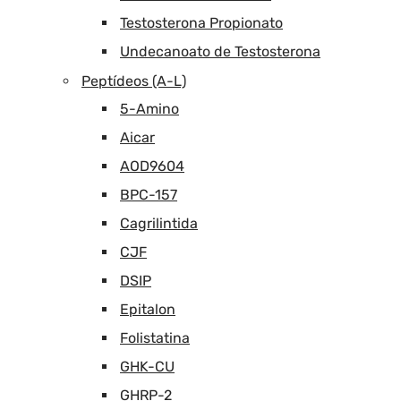
Testosterona Propionato
Undecanoato de Testosterona
Peptídeos (A-L)
5-Amino
Aicar
AOD9604
BPC-157
Cagrilintida
CJF
DSIP
Epitalon
Folistatina
GHK-CU
GHRP-2