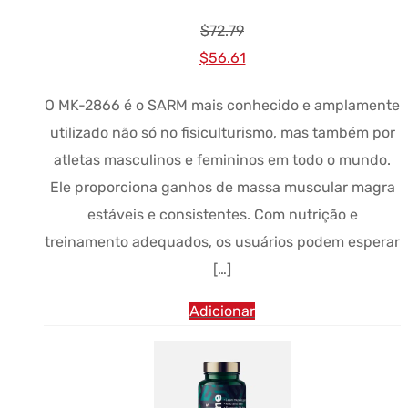
$
72.79
Preço
Preço
$
56.61
original
atual:
O MK-2866 é o SARM mais conhecido e amplamente
era:
$56.61.
utilizado não só no fisiculturismo, mas também por
$72.79.
atletas masculinos e femininos em todo o mundo.
Ele proporciona ganhos de massa muscular magra
estáveis e consistentes. Com nutrição e
treinamento adequados, os usuários podem esperar
[…]
Adicionar