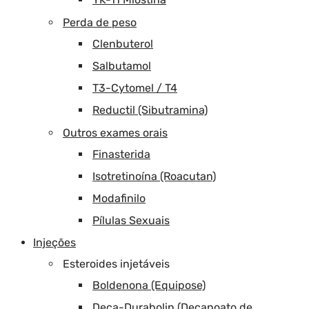
Perda de peso
Clenbuterol
Salbutamol
T3-Cytomel / T4
Reductil (Sibutramina)
Outros exames orais
Finasterida
Isotretinoína (Roacutan)
Modafinilo
Pílulas Sexuais
Injeções
Esteroides injetáveis
Boldenona (Equipose)
Deca-Durabolin (Decanoato de