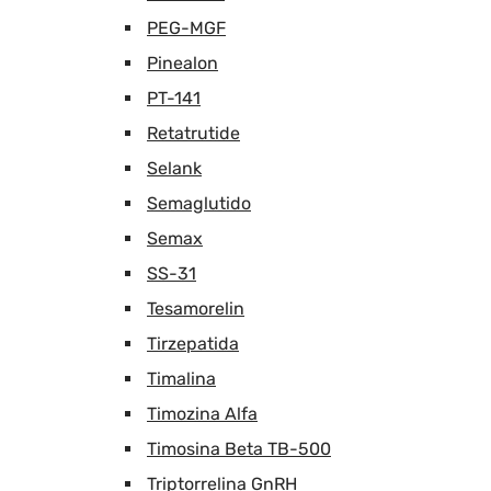
PEG-MGF
Pinealon
PT-141
Retatrutide
Selank
Semaglutido
Semax
SS-31
Tesamorelin
Tirzepatida
Timalina
Timozina Alfa
Timosina Beta TB-500
Triptorrelina GnRH