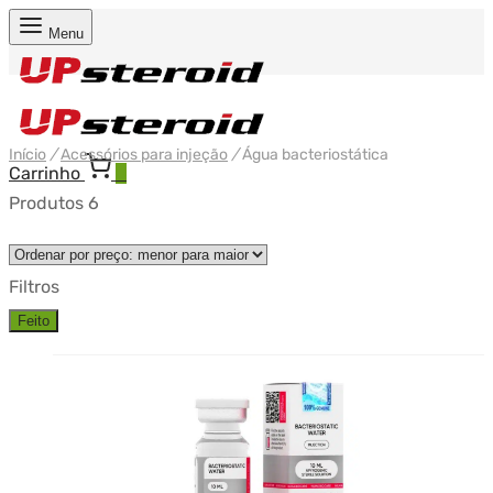
Menu
Início
/
Acessórios para injeção
/
Água bacteriostática
Carrinho
0
Produtos 6
Filtros
Feito