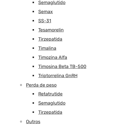
Semaglutido
Semax
SS-31
Tesamorelin
Tirzepatida
Timalina
Timozina Alfa
Timosina Beta TB-500
Triptorrelina GnRH
Perda de peso
Retatrutide
Semaglutido
Tirzepatida
Outros