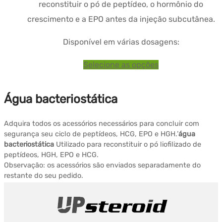
reconstituir o pó de peptídeo, o hormônio do
a
crescimento e a EPO antes da injeção subcutânea.
$91.18
Disponível em várias dosagens:
Este
Selecione as opções
produto
possui
Água bacteriostática
diversas
variantes.
Adquira todos os acessórios necessários para concluir com
segurança seu ciclo de peptídeos, HCG, EPO e HGH.’
água
As
bacteriostática
Utilizado para reconstituir o pó liofilizado de
opções
peptídeos, HGH, EPO e HCG.
Observação: os acessórios são enviados separadamente do
podem
restante do seu pedido.
ser
selecionadas
na