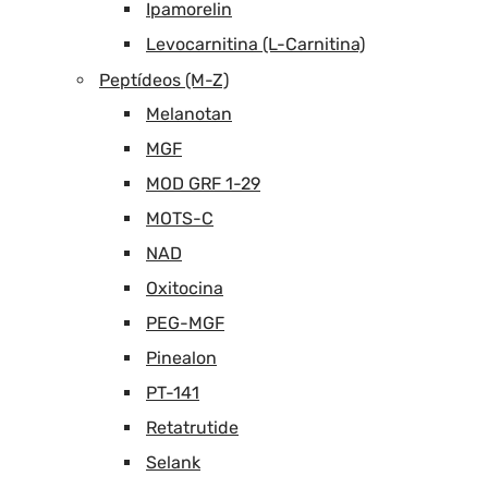
Ipamorelin
Levocarnitina (L-Carnitina)
Peptídeos (M-Z)
Melanotan
MGF
MOD GRF 1-29
MOTS-C
NAD
Oxitocina
PEG-MGF
Pinealon
PT-141
Retatrutide
Selank