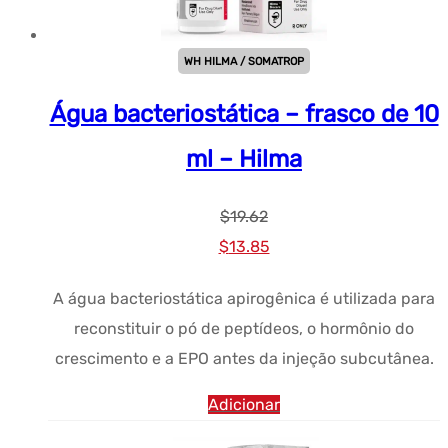
WH HILMA / SOMATROP
Água bacteriostática – frasco de 10
ml – Hilma
$
19.62
Preço
Preço
$
13.85
original
atual:
A água bacteriostática apirogênica é utilizada para
era:
$13.85.
reconstituir o pó de peptídeos, o hormônio do
$19.62.
crescimento e a EPO antes da injeção subcutânea.
Adicionar