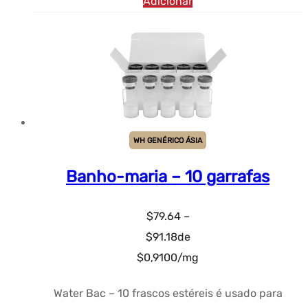
Adicionar
WH GENÉRICO ÁSIA
Banho-maria – 10 garrafas
$
79.64
–
Faixa
$
91.18
de
de
$0,9100/mg
preço:
Water Bac – 10 frascos estéreis é usado para
$79.64