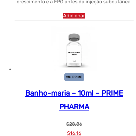
crescimento e a EPO antes da injeção subcutânea.
Adicionar
WH PRIME
Banho-maria – 10ml – PRIME
PHARMA
$
28.86
Preço
Preço
$
16.16