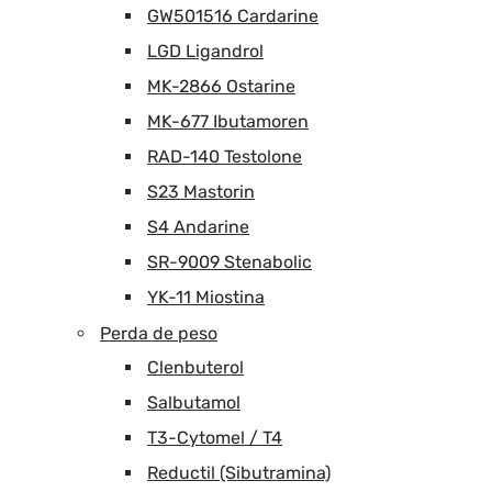
GW501516 Cardarine
LGD Ligandrol
MK-2866 Ostarine
MK-677 Ibutamoren
RAD-140 Testolone
S23 Mastorin
S4 Andarine
SR-9009 Stenabolic
YK-11 Miostina
Perda de peso
Clenbuterol
Salbutamol
T3-Cytomel / T4
Reductil (Sibutramina)