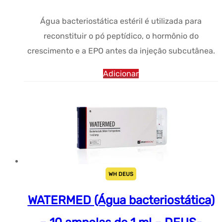
original
atual:
Água bacteriostática estéril é utilizada para
era:
$16.16.
reconstituir o pó peptídico, o hormônio do
$28.86.
crescimento e a EPO antes da injeção subcutânea.
Adicionar
WH DEUS
WATERMED (Água bacteriostática)