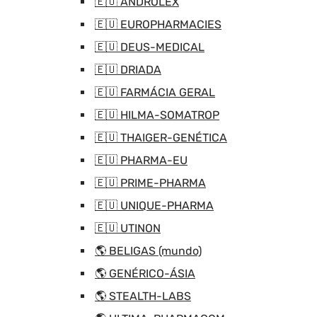
🇪🇺 ANDROLEX
🇪🇺 EUROPHARMACIES
🇪🇺 DEUS-MEDICAL
🇪🇺 DRIADA
🇪🇺 FARMÁCIA GERAL
🇪🇺 HILMA-SOMATROP
🇪🇺 THAIGER-GENÉTICA
🇪🇺 PHARMA-EU
🇪🇺 PRIME-PHARMA
🇪🇺 UNIQUE-PHARMA
🇪🇺 UTINON
🌎 BELIGAS (mundo)
🌎 GENÉRICO-ÁSIA
🌎 STEALTH-LABS