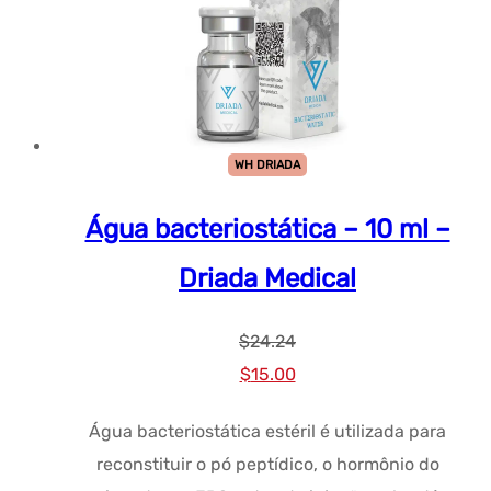
WH DRIADA
Água bacteriostática – 10 ml –
Driada Medical
$
24.24
Preço
Preço
$
15.00
original
atual:
Água bacteriostática estéril é utilizada para
era:
$15.00.
reconstituir o pó peptídico, o hormônio do
$24.24.