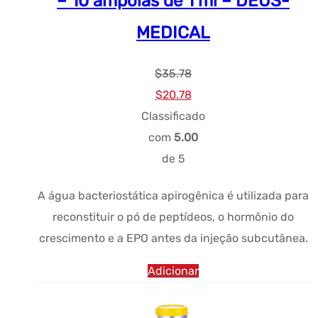
– 10 ampolas de 1 ml – DEUS-
MEDICAL
$
35.78
Preço
Preço
$
20.78
original
atual:
Classificado
era:
$20.78.
com
5.00
$35.78.
de 5
A água bacteriostática apirogênica é utilizada para
reconstituir o pó de peptídeos, o hormônio do
crescimento e a EPO antes da injeção subcutânea.
Adicionar