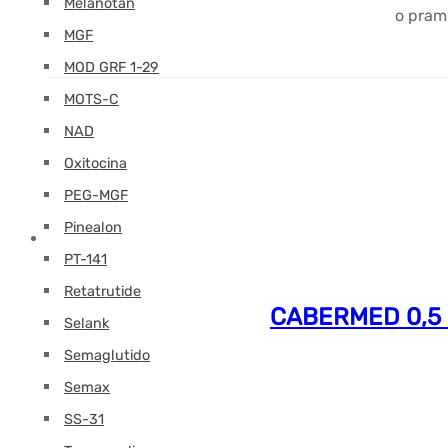
Melanotan
o prami
MGF
MOD GRF 1-29
MOTS-C
NAD
Oxitocina
PEG-MGF
Pinealon
PT-141
Retatrutide
CABERMED 0,5 (
Selank
Semaglutido
Semax
SS-31