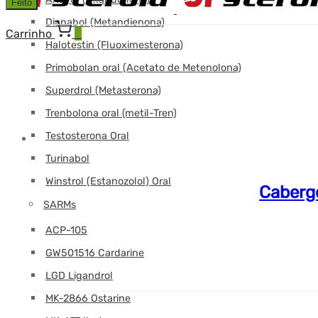
Feito
Dianabol (Metandienona)
Carrinho
0
Halotestin (Fluoximesterona)
Primobolan oral (Acetato de Metenolona)
Superdrol (Metasterona)
Trenbolona oral (metil-Tren)
Testosterona Oral
Turinabol
Winstrol (Estanozolol) Oral
Cabergo
SARMs
ACP-105
GW501516 Cardarine
LGD Ligandrol
MK-2866 Ostarine