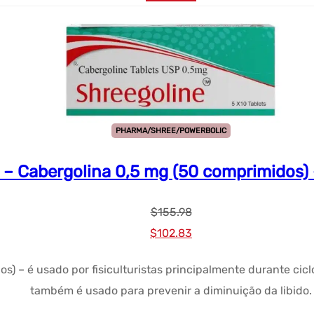
era:
$85.50.
$101.68.
PHARMA/SHREE/POWERBOLIC
 Cabergolina 0,5 mg (50 comprimidos) 
$
155.98
Preço
Preço
$
102.83
original
atual:
) – é usado por fisiculturistas principalmente durante cicl
era:
$102.83.
também é usado para prevenir a diminuição da libido.
$155.98.