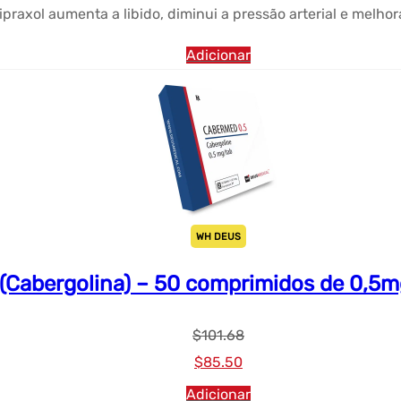
praxol aumenta a libido, diminui a pressão arterial e melhor
Adicionar
WH DEUS
Cabergolina) – 50 comprimidos de 0,
$
101.68
Preço
Preço
$
85.50
original
atual:
Adicionar