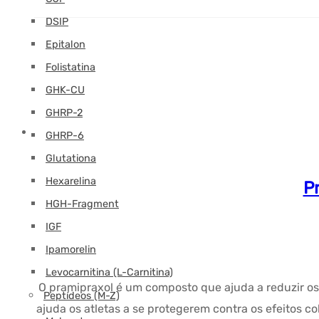
DSIP
Epitalon
Folistatina
GHK-CU
GHRP-2
GHRP-6
Glutationa
Hexarelina
P
HGH-Fragment
IGF
Ipamorelin
Levocarnitina (L-Carnitina)
O pramipraxol é um composto que ajuda a reduzir os 
Peptídeos (M-Z)
ajuda os atletas a se protegerem contra os efeitos co