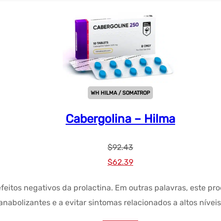
WH HILMA / SOMATROP
Cabergolina – Hilma
$
92.43
Preço
Preço
$
62.39
original
atual:
 efeitos negativos da prolactina. Em outras palavras, este p
era:
$62.39.
anabolizantes e a evitar sintomas relacionados a altos níveis
$92.43.