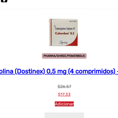
PHARMA/SHREE/POWERBOLIC
lina (Dostinex) 0,5 mg (4 comprimidos) 
$
26.57
Preço
Preço
$
17.33
original
atual:
Adicionar
era:
$17.33.
$26.57.