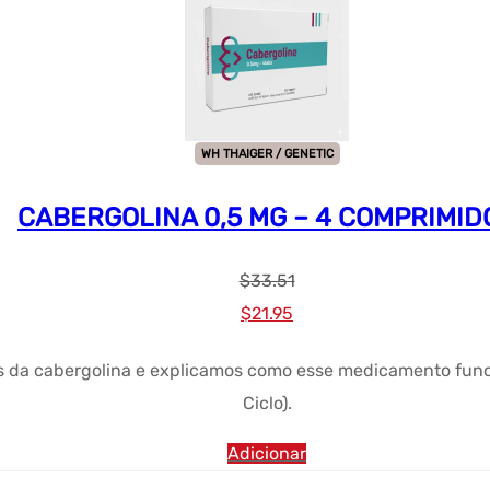
WH THAIGER / GENETIC
CABERGOLINA 0,5 MG – 4 COMPRIMID
$
33.51
Preço
Preço
$
21.95
original
atual:
ns da cabergolina e explicamos como esse medicamento fun
era:
$21.95.
Ciclo).
$33.51.
Adicionar