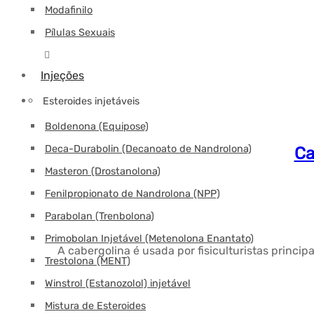
Modafinilo
Pílulas Sexuais
Injeções
Esteroides injetáveis
Boldenona (Equipose)
Deca-Durabolin (Decanoato de Nandrolona)
Ca
Masteron (Drostanolona)
Fenilpropionato de Nandrolona (NPP)
Parabolan (Trenbolona)
Primobolan Injetável (Metenolona Enantato)
A cabergolina é usada por fisiculturistas princi
Trestolona (MENT)
Winstrol (Estanozolol) injetável
Mistura de Esteroides