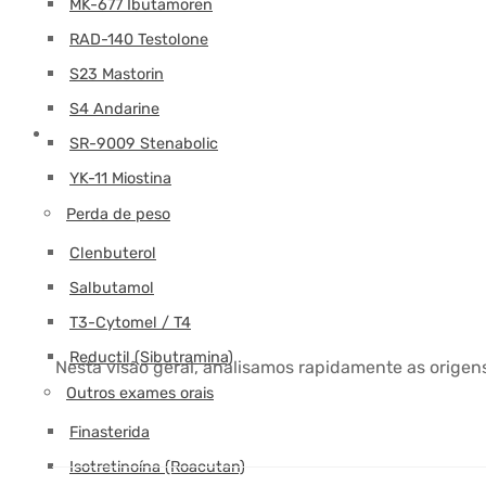
MK-677 Ibutamoren
RAD-140 Testolone
S23 Mastorin
S4 Andarine
SR-9009 Stenabolic
YK-11 Miostina
Perda de peso
Clenbuterol
Salbutamol
T3-Cytomel / T4
Reductil (Sibutramina)
Nesta visão geral, analisamos rapidamente as orige
Outros exames orais
Finasterida
Isotretinoína (Roacutan)