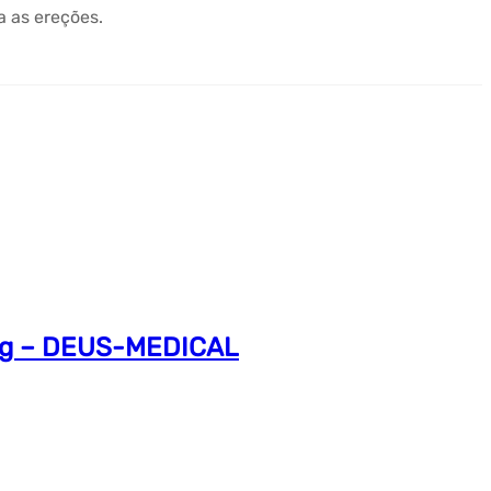
a as ereções.
5mg – DEUS-MEDICAL