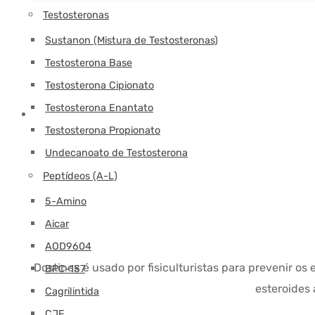
Testosteronas
Sustanon (Mistura de Testosteronas)
Testosterona Base
Testosterona Cipionato
Testosterona Enantato
Testosterona Propionato
Undecanoato de Testosterona
Peptídeos (A-L)
5-Amino
Aicar
AOD9604
Dostinex é usado por fisiculturistas para prevenir os
BPC-157
esteroides 
Cagrilintida
CJF