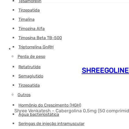
Tesamorelin
Tirzepatida
Timalina
Timozina Alfa
Timosina Beta TB-500
Triptorrelina GnRH
Perda de peso
Retatrutide
SHREEGOLINE –
Semaglutido
Tirzepatida
Outros
Hormônio do Crescimento (HGH)
Shree Venkatesh – Cabergolina 0,5mg (50 comprimidos
Água bacteriostática
Seringas de injeção intramuscular