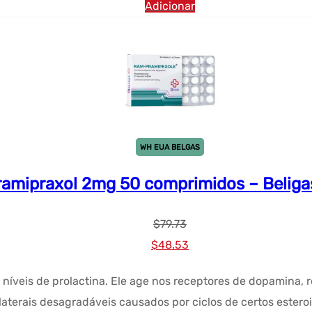
Adicionar
WH EUA BELGAS
ramipraxol 2mg 50 comprimidos – Belig
$
79.73
Preço
Preço
$
48.53
original
atual:
níveis de prolactina. Ele age nos receptores de dopamina, r
era:
$48.53.
laterais desagradáveis causados por ciclos de certos esteroi
$79.73.