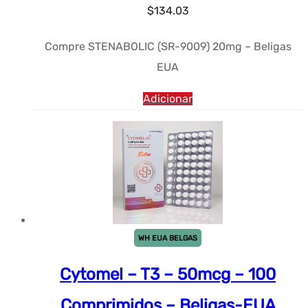
$
134.03
Compre STENABOLIC (SR-9009) 20mg – Beligas
EUA
Adicionar
WH EUA BELGAS
Cytomel – T3 – 50mcg – 100
Comprimidos – Beligas-EUA