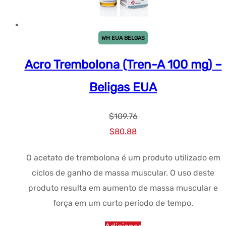
WH EUA BELGAS
Acro Trembolona (Tren-A 100 mg) –
Beligas EUA
$
109.76
Preço
Preço
$
80.88
original
atual:
O acetato de trembolona é um produto utilizado em
era:
$80.88.
ciclos de ganho de massa muscular. O uso deste
$109.76.
produto resulta em aumento de massa muscular e
força em um curto período de tempo.