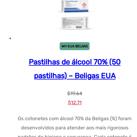
WH EUA BELGAS
Pastilhas de álcool 70% (50
pastilhas) – Beligas EUA
$
19.64
Preço
Preço
$
12.71
original
atual:
Os cotonetes com álcool 70% da Beligas (%) foram
era:
$12.71.
desenvolvidos para atender aos mais rigorosos
$19.64.
padrões de higiene e segurança. Cada cotonete é