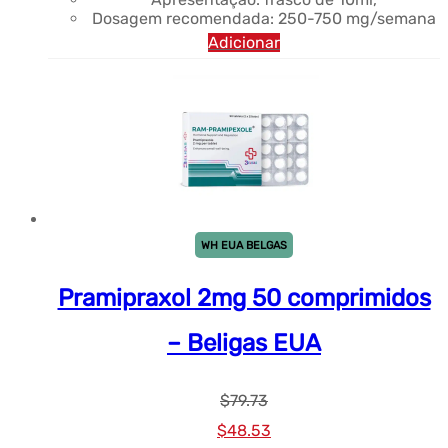
Dosagem recomendada: 250-750 mg/semana
Adicionar
WH EUA BELGAS
Pramipraxol 2mg 50 comprimidos
– Beligas EUA
$
79.73
Preço
Preço
$
48.53