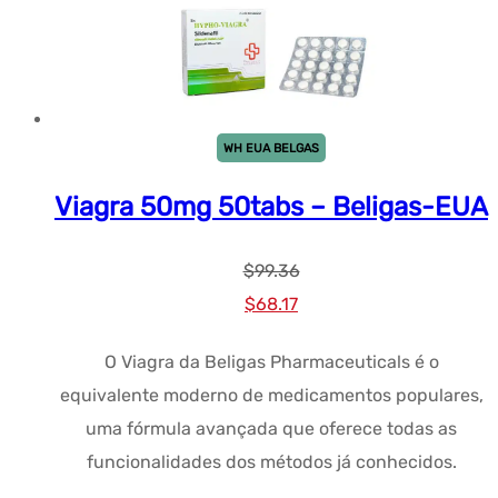
WH EUA BELGAS
Viagra 50mg 50tabs – Beligas-EUA
$
99.36
Preço
Preço
$
68.17
original
atual:
O Viagra da Beligas Pharmaceuticals é o
era:
$68.17.
equivalente moderno de medicamentos populares,
$99.36.
uma fórmula avançada que oferece todas as
funcionalidades dos métodos já conhecidos.