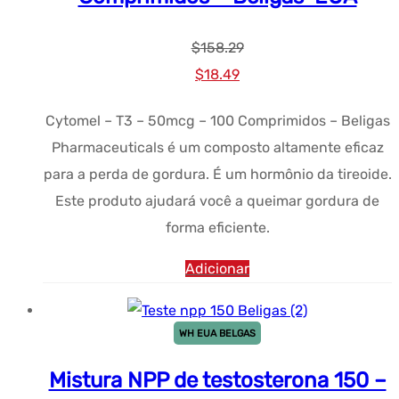
$
158.29
Preço
Preço
$
18.49
original
atual:
Cytomel – T3 – 50mcg – 100 Comprimidos – Beligas
era:
$18.49.
Pharmaceuticals é um composto altamente eficaz
$158.29.
para a perda de gordura. É um hormônio da tireoide.
Este produto ajudará você a queimar gordura de
forma eficiente.
Adicionar
WH EUA BELGAS
Mistura NPP de testosterona 150 –