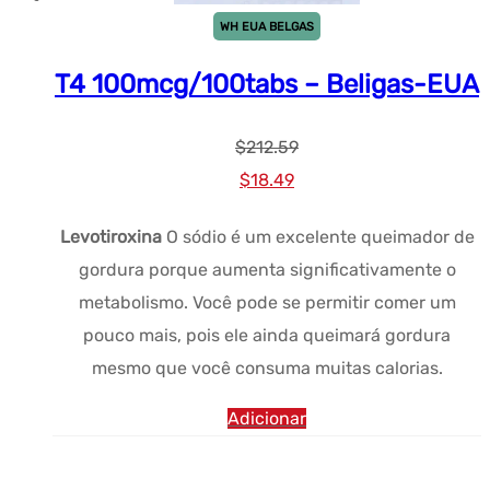
WH EUA BELGAS
T4 100mcg/100tabs – Beligas-EUA
$
212.59
Preço
Preço
$
18.49
original
atual:
Levotiroxina
O sódio é um excelente queimador de
era:
$18.49.
gordura porque aumenta significativamente o
$212.59.
metabolismo. Você pode se permitir comer um
pouco mais, pois ele ainda queimará gordura
mesmo que você consuma muitas calorias.
Adicionar