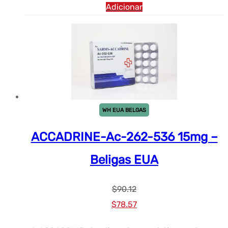
Adicionar
WH EUA BELGAS
ACCADRINE-Ac-262-536 15mg –
Beligas EUA
$
90.12
Preço
Preço
$
78.57
original
atual: