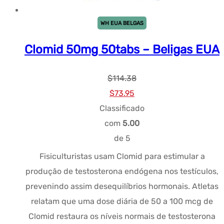
WH EUA BELGAS
Clomid 50mg 50tabs – Beligas EUA
$
114.38
Preço
Preço
$
73.95
original
atual:
Classificado
era:
$73.95.
com
5.00
$114.38.
de 5
Fisiculturistas usam Clomid para estimular a
produção de testosterona endógena nos testículos,
prevenindo assim desequilíbrios hormonais. Atletas
relatam que uma dose diária de 50 a 100 mcg de
Clomid restaura os níveis normais de testosterona