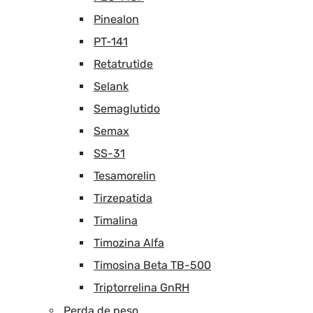
Pinealon
PT-141
Retatrutide
Selank
Semaglutido
Semax
SS-31
Tesamorelin
Tirzepatida
Timalina
Timozina Alfa
Timosina Beta TB-500
Triptorrelina GnRH
Perda de peso