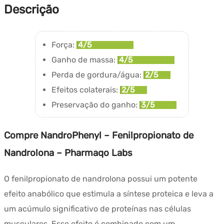
Descrição
Força:
4/5
Ganho de massa:
4/5
Perda de gordura/água:
2/5
Efeitos colaterais:
2/5
Preservação do ganho:
3/5
Compre NandroPhenyl – Fenilpropionato de
Nandrolona – Pharmaqo Labs
O fenilpropionato de nandrolona possui um potente
efeito anabólico que estimula a síntese proteica e leva a
um acúmulo significativo de proteínas nas células
musculares. Esse efeito é combinado com um