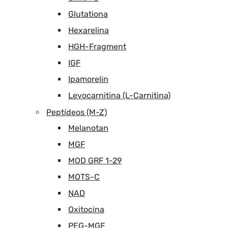
Glutationa
Hexarelina
HGH-Fragment
IGF
Ipamorelin
Levocarnitina (L-Carnitina)
Peptídeos (M-Z)
Melanotan
MGF
MOD GRF 1-29
MOTS-C
NAD
Oxitocina
PEG-MGF