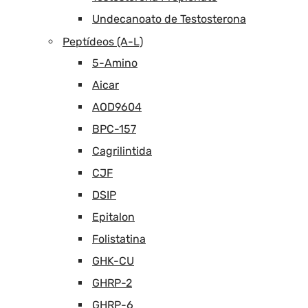
Undecanoato de Testosterona
Peptídeos (A-L)
5-Amino
Aicar
AOD9604
BPC-157
Cagrilintida
CJF
DSIP
Epitalon
Folistatina
GHK-CU
GHRP-2
GHRP-6