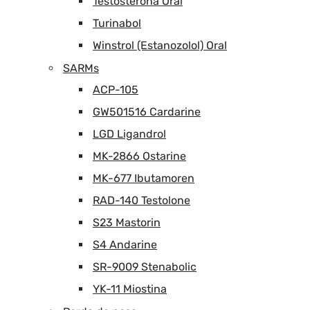
Testosterona Oral
Turinabol
Winstrol (Estanozolol) Oral
SARMs
ACP-105
GW501516 Cardarine
LGD Ligandrol
MK-2866 Ostarine
MK-677 Ibutamoren
RAD-140 Testolone
S23 Mastorin
S4 Andarine
SR-9009 Stenabolic
YK-11 Miostina