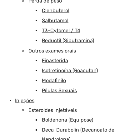
Perda de peso
Clenbuterol
Salbutamol
T3-Cytomel / T4
Reductil (Sibutramina)
Outros exames orais
Finasterida
Isotretinoína (Roacutan)
Modafinilo
Pílulas Sexuais
Injeções
Esteroides injetáveis
Boldenona (Equipose)
Deca-Durabolin (Decanoato de
Nandrolona)