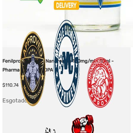
Fenilpropionato de Nandrolona 100mg/ml - 10ml -
PharmaqoLab EUROPA
$
110.74
Esgotado