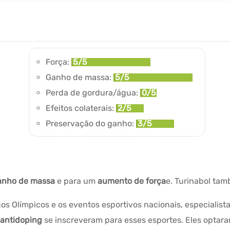
Força:
5/5
Ganho de massa:
5/5
Perda de gordura/água:
0/5
Efeitos colaterais:
2/5
Preservação do ganho:
3/5
anho de massa
e para um
aumento de força
e. Turinabol ta
os Olímpicos e os eventos esportivos nacionais, especiali
s antidoping
se inscreveram para esses esportes. Eles optara