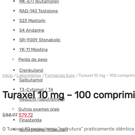
MK-677 Ibutamoren
RAD-140 Testolone
S23 Mastorin
S4 Andarine
SR-9009 Stenabolic
YK-11 Miostina
Perda de peso
Clenbuterol
Início
/
Laboratórios
/
Farmácias Euro
/
Turaxel 10 mg – 100 comprim
Salbutamol
T3-Cytomel / T4
Turaxel 10 mg – 100 comprim
Reductil (Sibutramina)
Outros exames orais
Preço
Preço
$
88.97
$
79.72
Finasterida
original
atual:
O Turaxel 10 possui uma "estrutura" praticamente idêntica
Isotretinoína (Roacutan)
era:
$79.72.