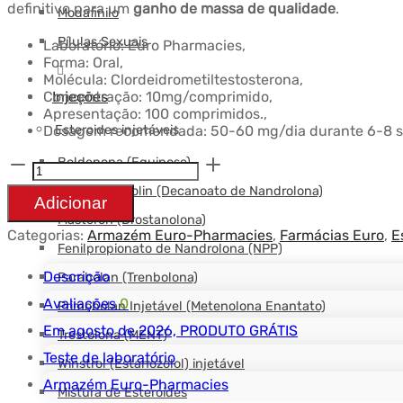
definitivo para um
ganho de massa de qualidade
.
Modafinilo
$88.97.
Pílulas Sexuais
Laboratório: Euro Pharmacies,
Forma: Oral,
Molécula: Clordeidrometiltestosterona,
Injeções
Concentração: 10mg/comprimido,
Apresentação: 100 comprimidos.,
Esteroides injetáveis
Dosagem recomendada: 50-60 mg/dia durante 6-8 
Boldenona (Equipose)
Quantidade
Deca-Durabolin (Decanoato de Nandrolona)
Turaxel
Adicionar
10
Masteron (Drostanolona)
Categorias:
Armazém Euro-Pharmacies
,
Farmácias Euro
,
E
mg
Fenilpropionato de Nandrolona (NPP)
-
Descrição
Parabolan (Trenbolona)
100tabs
Avaliações
0
Primobolan Injetável (Metenolona Enantato)
-
Em agosto de 2026, PRODUTO GRÁTIS
Trestolona (MENT)
Euro-
Teste de laboratório
Winstrol (Estanozolol) injetável
Pharmacies
Armazém Euro-Pharmacies
Mistura de Esteroides