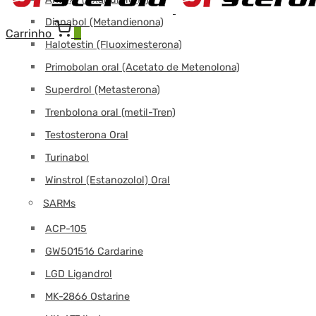
Dianabol (Metandienona)
Carrinho
0
Halotestin (Fluoximesterona)
Primobolan oral (Acetato de Metenolona)
Superdrol (Metasterona)
Trenbolona oral (metil-Tren)
Testosterona Oral
Turinabol
Winstrol (Estanozolol) Oral
SARMs
ACP-105
GW501516 Cardarine
LGD Ligandrol
MK-2866 Ostarine