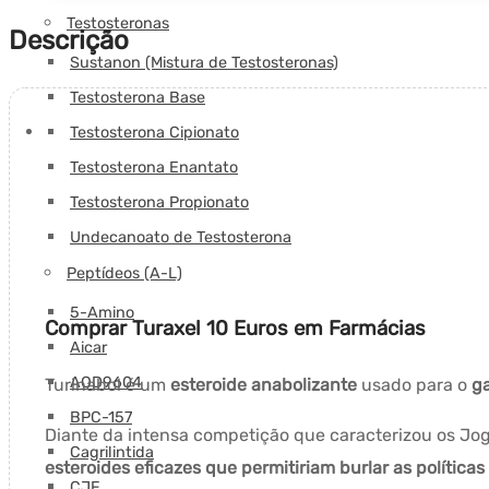
EU
Testosteronas
Descrição
Sustanon (Mistura de Testosteronas)
Testosterona Base
Testosterona Cipionato
Testosterona Enantato
Testosterona Propionato
Undecanoato de Testosterona
Peptídeos (A-L)
5-Amino
Comprar Turaxel 10 Euros em Farmácias
Aicar
AOD9604
Turinabol é um
esteroide anabolizante
usado para o
g
BPC-157
Diante da intensa competição que caracterizou os Jog
Cagrilintida
esteroides eficazes que permitiriam burlar as política
CJF