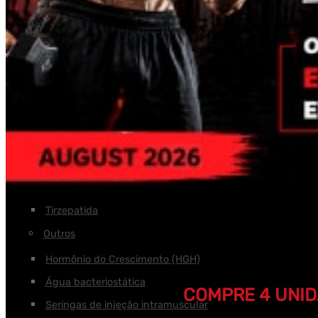
Tesamorelin
Tirzepatida
Timalina
Timozina Alfa
Timosina Beta TB-500
Triptorrelina GnRH
Perda de peso
Retatrutide
Semaglutido
Tirzepatida
Outros
Hormônio do Crescimento (HGH)
Água bacteriostática
COMPRE 4 UNID
Seringas de injeção intramuscular