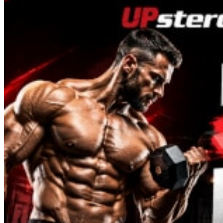
Melanotan
MGF
MOD GRF 1-29
MOTS-C
NAD
Oxitocina
PEG-MGF
Pinealon
PT-141
Retatrutide
Selank
Semaglutido
Semax
SS-31