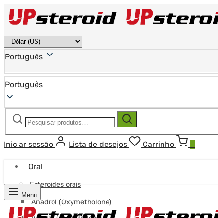
Português
Português
Pesquisar
Pesquisa
por:
Iniciar sessão
Lista de desejos
Carrinho
0
Oral
Esteroides orais
Menu
Anadrol (Oxymetholone)
Anavar (Oxandrolona)