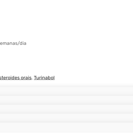
semanas/dia
steroides orais
,
Turinabol