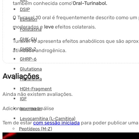
também conhecida como’
Oral-Turinabol.
DSIP
O Turaxel 10 oral é frequentemente descrito como um 
Epitalon
moderados e
leve
efeitos colaterais.
Folistatina
GHK-CU
Turaxel 10 apresenta efeitos anabólicos que são ap
GHRP-2
atividade androgênica.
GHRP-6
Glutationa
Avaliações
Hexarelina
HGH-Fragment
Ainda não existem avaliações.
IGF
Adicionar uma análise
Ipamorelin
Levocarnitina (L-Carnitina)
Tem de estar
com sessão iniciada
para poder publicar uma 
Peptídeos (M-Z)