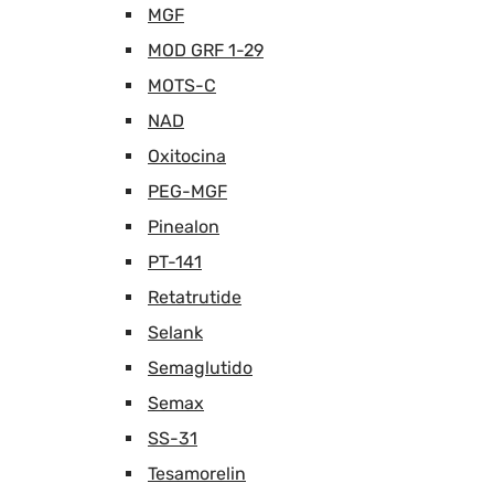
MGF
MOD GRF 1-29
MOTS-C
NAD
Oxitocina
PEG-MGF
Pinealon
PT-141
Retatrutide
Selank
Semaglutido
Semax
SS-31
Tesamorelin