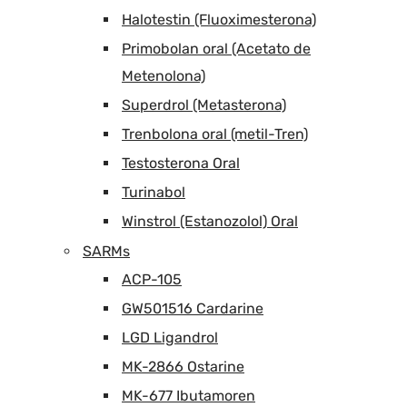
Halotestin (Fluoximesterona)
Primobolan oral (Acetato de
Metenolona)
Superdrol (Metasterona)
Trenbolona oral (metil-Tren)
Testosterona Oral
Turinabol
Winstrol (Estanozolol) Oral
SARMs
ACP-105
GW501516 Cardarine
LGD Ligandrol
MK-2866 Ostarine
MK-677 Ibutamoren