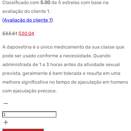
Classificado com
5.00
de 5 estrelas com base na
avaliação do cliente
1
.
(Avaliação do cliente
1
)
Preço
Preço
$
33.51
$
30.04
original
atual:
A dapoxetina é o único medicamento da sua classe que
era:
$30.04.
pode ser usado conforme a necessidade. Quando
$33.51.
administrada de 1 a 3 horas antes da atividade sexual
prevista, geralmente é bem tolerada e resulta em uma
melhora significativa no tempo de ejaculação em homens
com ejaculação precoce.
Quantidade
PRILIMED
30
(Dapoxetine