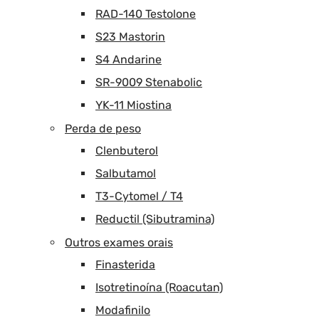
RAD-140 Testolone
S23 Mastorin
S4 Andarine
SR-9009 Stenabolic
YK-11 Miostina
Perda de peso
Clenbuterol
Salbutamol
T3-Cytomel / T4
Reductil (Sibutramina)
Outros exames orais
Finasterida
Isotretinoína (Roacutan)
Modafinilo