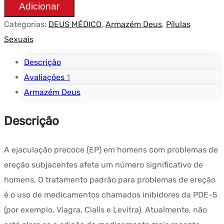
Adicionar
HCL)
Categorias:
DEUS MÉDICO
,
Armazém Deus
,
Pílulas
-
Sexuais
50tabs
de
Descrição
30mg
Avaliações
1
-
Armazém Deus
DEUS-
Descrição
MEDICAL
A ejaculação precoce (EP) em homens com problemas de
ereção subjacentes afeta um número significativo de
homens. O tratamento padrão para problemas de ereção
é o uso de medicamentos chamados inibidores da PDE-5
(por exemplo, Viagra, Cialis e Levitra). Atualmente, não