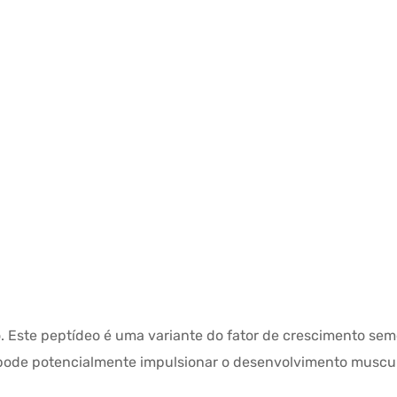
WH HILMA / SOMATROP
 Este peptídeo é uma variante do fator de crescimento seme
Ele pode potencialmente impulsionar o desenvolvimento musc