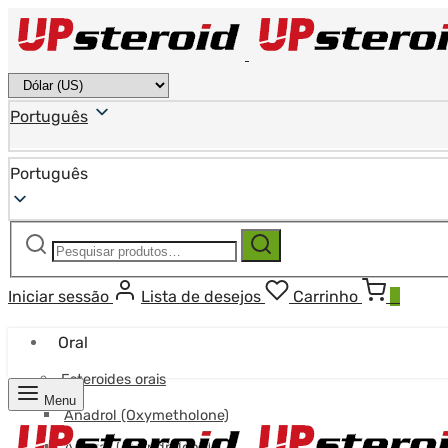
Português
Português
Pesquisar
Pesquisa
por:
Iniciar sessão
Lista de desejos
Carrinho
0
Oral
Esteroides orais
Menu
Anadrol (Oxymetholone)
Anavar (Oxandrolona)