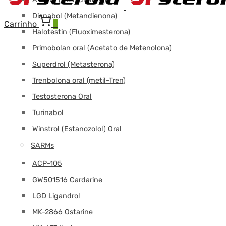
Dianabol (Metandienona)
Carrinho
0
Halotestin (Fluoximesterona)
Primobolan oral (Acetato de Metenolona)
Superdrol (Metasterona)
Trenbolona oral (metil-Tren)
Testosterona Oral
Turinabol
Winstrol (Estanozolol) Oral
SARMs
ACP-105
GW501516 Cardarine
LGD Ligandrol
MK-2866 Ostarine