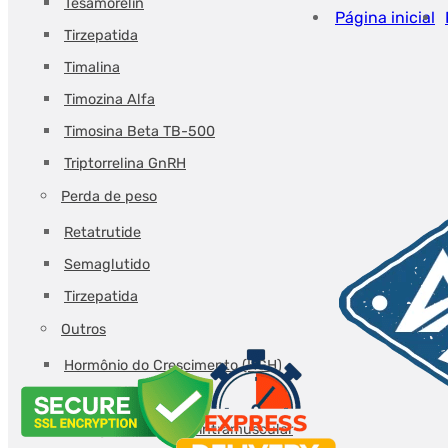
Tesamorelin
Hilma
Página inicial
Tirzepatida
Timalina
Timozina Alfa
Timosina Beta TB-500
Triptorrelina GnRH
Perda de peso
Retatrutide
Semaglutido
Tirzepatida
Outros
Hormônio do Crescimento (HGH)
Água bacteriostática
Seringas de injeção intramuscular