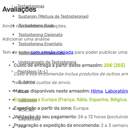
Testosteronas
Avaliações
Sustanon (Mistura de Testosteronas)
Ainda não existem avaliações.
Testosterona Base
Testosterona Cipionato
Adicionar uma análise
Testosterona Enantato
Tem de estar
com sessão iniciada
para poder publicar uma 
Testosterona Propionato
Undecanoato de Testosterona
Custo de entrega a partir deste armazém:
25€ (25$)
Peptídeos (A-L)
Caso a sua encomenda inclua produtos de outros arm
5-Amino
reduzir os custos de envio.
Marcas disponíveis neste armazém:
Hilma
,
Laboratór
Aicar
Envio para a Europa (França, Itália, Espanha, Bélgica
AOD9604
Expedição a partir da zona:
Europa
BPC-157
Validação do seu pagamento:
24 a 72 horas (excluin
Cagrilintida
Preparação e expedição da encomenda:
2 a 3 semana
CJF