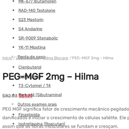
MK-677 Ibutamoren
RAD-140 Testolone
S23 Mastorin
S4 Andarine
SR-9009 Stenabolic
YK-11 Miostina
Perda de peso
Início
/
Laboratórios
/
Hilma Biocare
/
PEG-MGF 2mg – Hilma
Clenbuterol
PEG-MGF 2mg – Hilma
Salbutamol
T3-Cytomel / T4
Reductil (Sibutramina)
Preço
Preço
$
82.03
$
51.99
original
atual:
Outros exames orais
PEG MGF significa fator de crescimento mecânico pegilado.
era:
$51.99.
Finasterida
danificados e iniciar o crescimento de células satélite. 
$82.03.
Isotretinoína (Roacutan)
assim que as fibras musculares se fundam e cresçam.