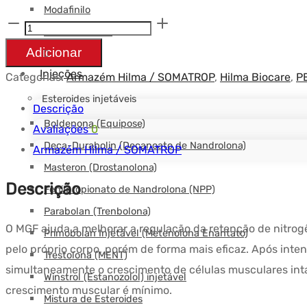
Modafinilo
Quantidade
Pílulas Sexuais
PEG-
Adicionar
MGF
Injeções
Categorias:
Armazém Hilma / SOMATROP
,
Hilma Biocare
,
P
2mg
Esteroides injetáveis
-
Descrição
Boldenona (Equipose)
Hilma
Avaliações
0
Deca-Durabolin (Decanoato de Nandrolona)
Armazém Hilma / SOMATROP
Masteron (Drostanolona)
Descrição
Fenilpropionato de Nandrolona (NPP)
Parabolan (Trenbolona)
O MGF ajuda a melhorar a regulação da retenção de nitrog
Primobolan Injetável (Metenolona Enantato)
pelo próprio corpo, porém de forma mais eficaz. Após inte
Trestolona (MENT)
simultaneamente o crescimento de células musculares inta
Winstrol (Estanozolol) injetável
crescimento muscular é mínimo.
Mistura de Esteroides