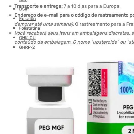
Transporte e entrega:
7 a 10 dias para a Europa.
DSIP
Endereço de e-mail para o código de rastreamento p
Epitalon
demorar até uma semana).
O rastreamento para a Fr
Folistatina
Você receberá seus itens em embalagens discretas, 
GHK-CU
conteúdo da embalagem. O nome "upsteroide" ou "ste
GHRP-2
GHRP-6
Glutationa
Hexarelina
HGH-Fragment
IGF
Ipamorelin
Levocarnitina (L-Carnitina)
Peptídeos (M-Z)