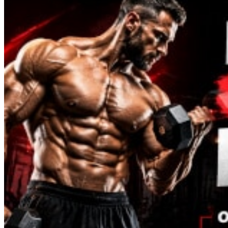
DSIP
Epitalon
Folistatina
GHK-CU
GHRP-2
GHRP-6
Glutationa
Hexarelina
HGH-Fragment
IGF
Ipamorelin
Levocarnitina (L-Carnitina)
Peptídeos (M-Z)