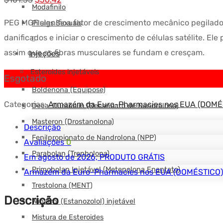
Modafinilo
original
atual:
PEG MGF significa fator de crescimento mecânico pegilado.
Pílulas Sexuais
era:
$56.42.
danificados e iniciar o crescimento de células satélite. 
$101.33.
assim que as fibras musculares se fundam e cresçam.
Injeções
Esteroides injetáveis
Esgotado
Boldenona (Equipose)
Categorias:
Armazém da Euro-Pharmacies nos EUA (DOMÉ
Deca-Durabolin (Decanoato de Nandrolona)
Masteron (Drostanolona)
Descrição
Fenilpropionato de Nandrolona (NPP)
Avaliações
0
Parabolan (Trenbolona)
Em agosto de 2026, PRODUTO GRÁTIS
Primobolan Injetável (Metenolona Enantato)
Armazém da Euro-Pharmacies nos EUA (DOMÉSTICO)
Trestolona (MENT)
Descrição
Winstrol (Estanozolol) injetável
Mistura de Esteroides