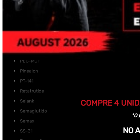
Melanotan
MGF
MOD GRF 1-29
MOTS-C
NAD
Oxitocina
PEG-MGF
Pinealon
PT-141
Retatrutide
Selank
COMPRE 4 UNID
Semaglutido
*O 
Semax
NO 
SS-31