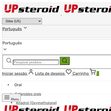
Português
Português
Pesquisar
Pesquisa
por:
Iniciar sessão
Lista de desejos
Carrinho
0
Oral
Esteroides orais
Menu
Anadrol (Oxymetholone)
Anavar (Oxandrolona)