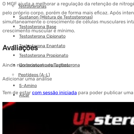
O MGF ajuda a melhorar a regulação da retenção de nitrog
Testosteronas
pelo próprio corpo, porém de forma mais eficaz. Após inte
Sustanon (Mistura de Testosteronas)
simultaneamente o crescimento de células musculares inta
Testosterona Base
crescimento muscular é mínimo.
Testosterona Cipionato
Testosterona Enantato
Avaliações
Testosterona Propionato
Ainda não existem avaliações.
Undecanoato de Testosterona
Peptídeos (A-L)
Adicionar uma análise
5-Amino
Tem de estar
com sessão iniciada
para poder publicar uma 
Aicar
AOD9604
BPC-157
Cagrilintida
CJF