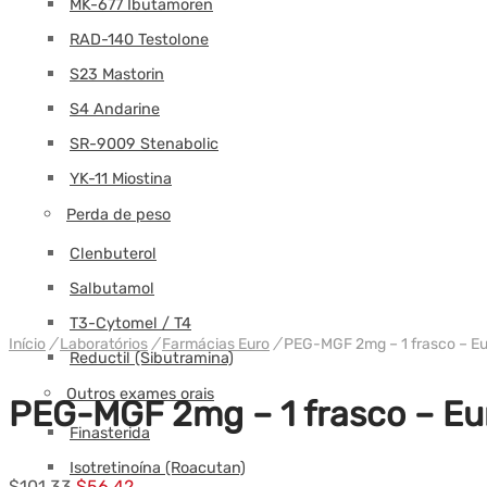
MK-677 Ibutamoren
RAD-140 Testolone
S23 Mastorin
S4 Andarine
SR-9009 Stenabolic
YK-11 Miostina
Perda de peso
Clenbuterol
Salbutamol
T3-Cytomel / T4
Início
/
Laboratórios
/
Farmácias Euro
/
PEG-MGF 2mg – 1 frasco – Eu
Reductil (Sibutramina)
Outros exames orais
PEG-MGF 2mg – 1 frasco – Eu
Finasterida
Isotretinoína (Roacutan)
Preço
Preço
$
101.33
$
56.42