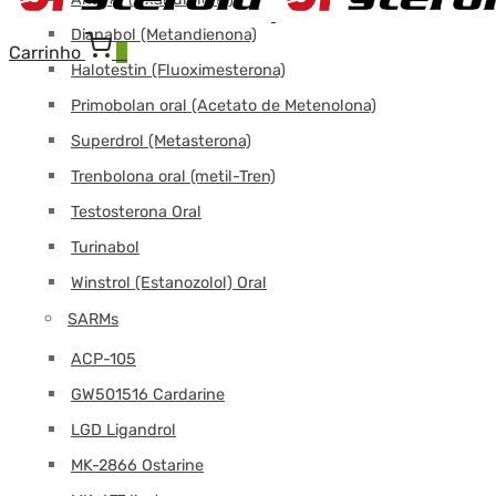
Dianabol (Metandienona)
Carrinho
0
Halotestin (Fluoximesterona)
Primobolan oral (Acetato de Metenolona)
Superdrol (Metasterona)
Trenbolona oral (metil-Tren)
Testosterona Oral
Turinabol
Winstrol (Estanozolol) Oral
SARMs
ACP-105
GW501516 Cardarine
LGD Ligandrol
MK-2866 Ostarine