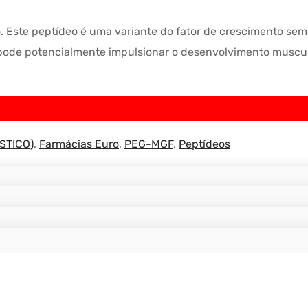
 Este peptídeo é uma variante do fator de crescimento seme
Ele pode potencialmente impulsionar o desenvolvimento musc
STICO)
,
Farmácias Euro
,
PEG-MGF
,
Peptídeos