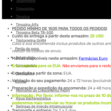
Tesamorelin
Tirzepatida
Timalina
Timozina Alfa
PEDIDO MÍNIMO DE 150$ PARA TODOS OS PEDIDOS!
Timosina Beta TB-500
Custo de entrega a partir deste armazém:
25 USD
Triptorrelina GnRH
Caso a sua encomenda inclua produtos de outros arm
Perda de peso
reduzir os custos de envio.
Retatrutide
Marcas disponíveis neste armazém:
Farmácias Euro
Semaglutido
Envio apenas para os EUA.
Não enviamos para o rest
Expedição a partir da zona:
EUA.
Tirzepatida
Validação do seu pagamento:
24 a 72 horas (excluind
Outros
Preparação e expedição da encomenda:
24 a 48 hora
Hormônio do Crescimento (HGH)
Informação :
Por favor, informe-nos no prazo de 10 di
Água bacteriostática
poderemos mais reenviar ou trocar os produtos incorr
Seringas de injeção intramuscular
Transporte e entrega:
De 2 a 5 dias.