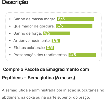
Descrição
mois)
Ganho de massa magra:
5/5
Queimador de gordura:
5/5
Ganho de força:
4/5
Antienvelhecimento:
1/5
Efeitos colaterais:
0/5
Preservação dos rendimentos:
4/5
Compre o Pacote de Emagrecimento com
Peptídeos – Semaglutida (6 meses)
A semaglutida é administrada por injeção subcutânea no
abdômen, na coxa ou na parte superior do braço.