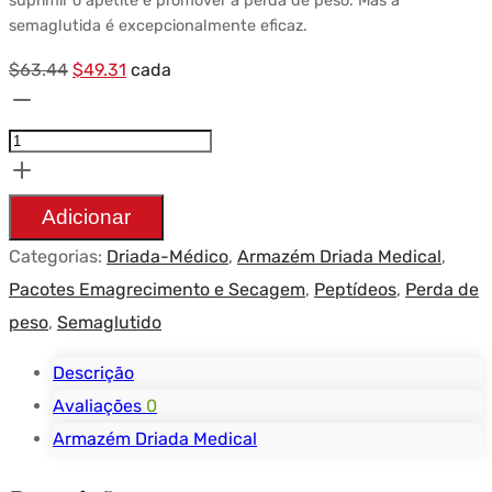
suprimir o apetite e promover a perda de peso. Mas a
semaglutida é excepcionalmente eficaz.
Preço
Preço
$
63.44
$
49.31
cada
Quantidade
original
atual:
Pack
era:
$49.31.
Peptides
$63.44.
Perte
Adicionar
de
Categorias:
Driada-Médico
,
Armazém Driada Medical
,
Poids
Pacotes Emagrecimento e Secagem
,
Peptídeos
,
Perda de
–
peso
,
Semaglutido
Driada
Medical
Descrição
-
Avaliações
0
Semaglutide
Armazém Driada Medical
(6