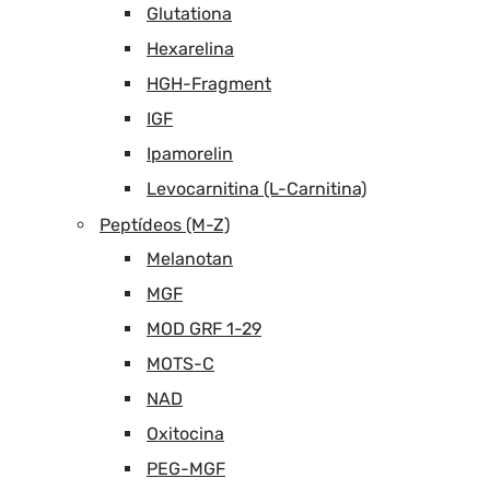
Glutationa
Hexarelina
HGH-Fragment
IGF
Ipamorelin
Levocarnitina (L-Carnitina)
Peptídeos (M-Z)
Melanotan
MGF
MOD GRF 1-29
MOTS-C
NAD
Oxitocina
PEG-MGF