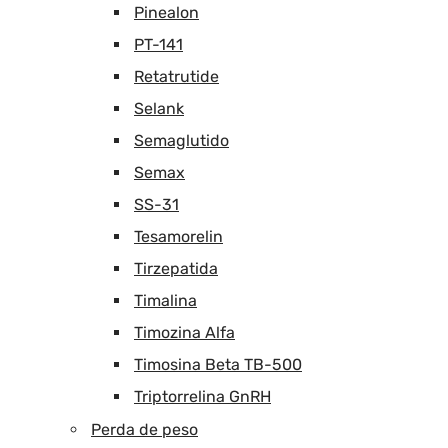
Pinealon
PT-141
Retatrutide
Selank
Semaglutido
Semax
SS-31
Tesamorelin
Tirzepatida
Timalina
Timozina Alfa
Timosina Beta TB-500
Triptorrelina GnRH
Perda de peso