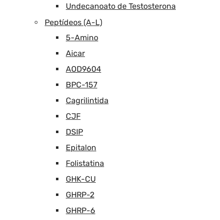
Undecanoato de Testosterona
Peptídeos (A-L)
5-Amino
Aicar
AOD9604
BPC-157
Cagrilintida
CJF
DSIP
Epitalon
Folistatina
GHK-CU
GHRP-2
GHRP-6