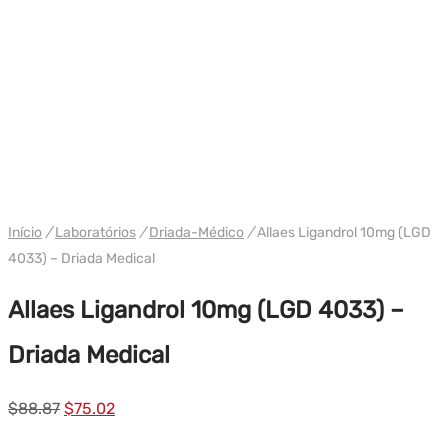
WH DRIADA
Início
/
Laboratórios
/
Driada-Médico
/
Allaes Ligandrol 10mg (LGD
4033) – Driada Medical
Allaes Ligandrol 10mg (LGD 4033) –
Driada Medical
Preço
Preço
$
88.87
$
75.02
original
atual: