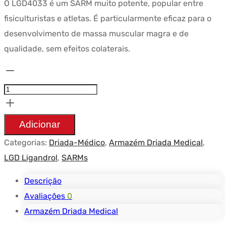
O LGD4033 é um SARM muito potente, popular entre
era:
$75.02.
fisiculturistas e atletas. É particularmente eficaz para o
$88.87.
desenvolvimento de massa muscular magra e de
qualidade, sem efeitos colaterais.
Quantidade
Allaes
Ligandrol
10mg
Adicionar
(LGD
Categorias:
Driada-Médico
,
Armazém Driada Medical
,
4033)
LGD Ligandrol
,
SARMs
-
Driada
Descrição
Medical
Avaliações
0
Armazém Driada Medical