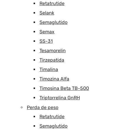
Retatrutide
Selank
Semaglutido
Semax
SS-31
Tesamorelin
Tirzepatida
Timalina
Timozina Alfa
Timosina Beta TB-500
Triptorrelina GnRH
Perda de peso
Retatrutide
Semaglutido