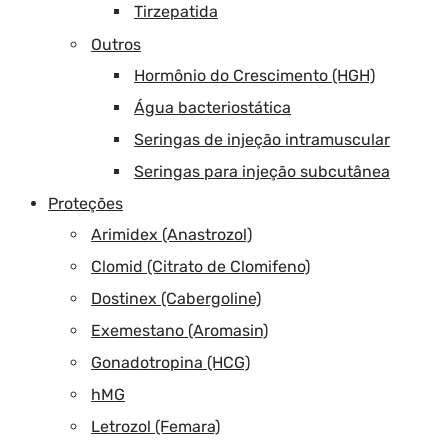
Tirzepatida
Outros
Hormônio do Crescimento (HGH)
Água bacteriostática
Seringas de injeção intramuscular
Seringas para injeção subcutânea
Proteções
Arimidex (Anastrozol)
Clomid (Citrato de Clomifeno)
Dostinex (Cabergoline)
Exemestano (Aromasin)
Gonadotropina (HCG)
hMG
Letrozol (Femara)