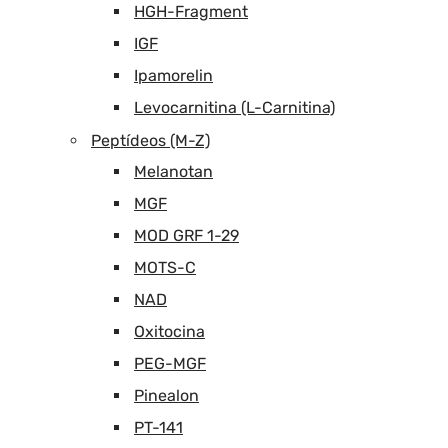
HGH-Fragment
IGF
Ipamorelin
Levocarnitina (L-Carnitina)
Peptídeos (M-Z)
Melanotan
MGF
MOD GRF 1-29
MOTS-C
NAD
Oxitocina
PEG-MGF
Pinealon
PT-141